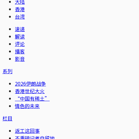
大陆
香港
台湾
速递
解读
评论
播客
影音
系列
2026伊朗战争
香港世纪大火
“中国有稀土”
情色的未来
栏目
返工这回事
不重磅记者自留地