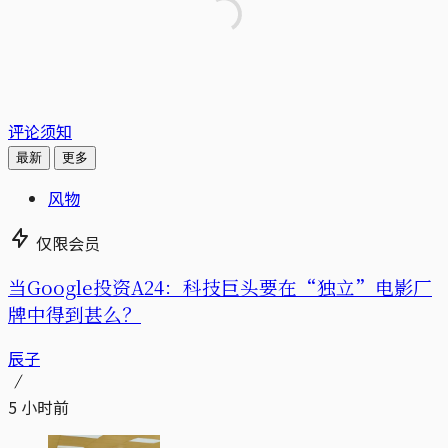
评论须知
最新
更多
风物
仅限会员
当Google投资A24：科技巨头要在“独立”电影厂
牌中得到甚么？
辰子
5 小时前