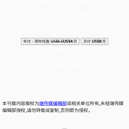
你的支持，不可或缺
成为会员，阅读全文，领取专属权益
选择守护方案 + 华尔街日报或纽约时报
年付・周年特惠
US$6.5
US$4
/月
月付
US$8
/月
立即解锁全文
已是会员？
登录
本刊载内容版权为
端传媒编辑部
或相关单位所有,未经端传媒
编辑部授权,请勿转载或复制,否则即为侵权。