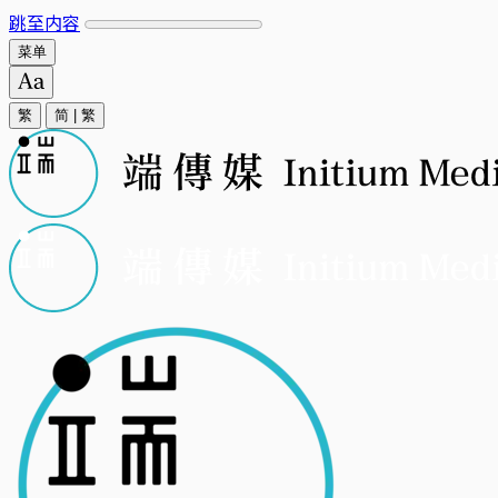
跳至内容
菜单
繁
简
|
繁