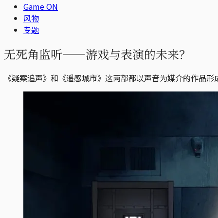
Game ON
风物
专题
无死角监听——游戏与表演的未来？
《疑案追声》和《遥感城市》这两部都以声音为媒介的作品形