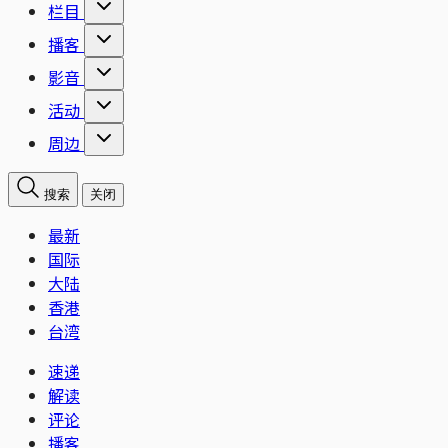
栏目
播客
影音
活动
周边
搜索
关闭
最新
国际
大陆
香港
台湾
速递
解读
评论
播客