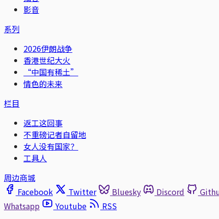
影音
系列
2026伊朗战争
香港世纪大火
“中国有稀土”
情色的未来
栏目
返工这回事
不重磅记者自留地
女人没有国家？
工具人
周边商城
Facebook
Twitter
Bluesky
Discord
Gith
Whatsapp
Youtube
RSS