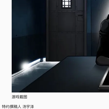
游戏截图
特约撰稿人 汤宇泽