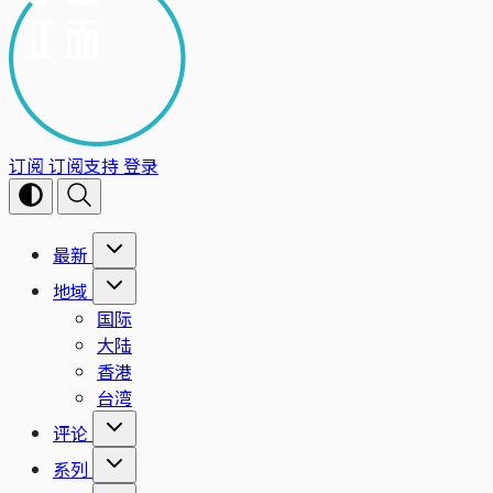
订阅
订阅支持
登录
最新
地域
国际
大陆
香港
台湾
评论
系列