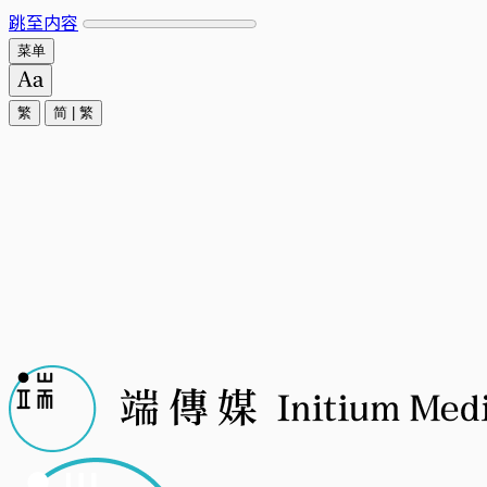
跳至内容
菜单
繁
简
|
繁