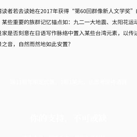
读者若去读她在2017年获得“第60回群像新人文学奖
，某些重要的族群记忆锚点如：九二一大地震、太阳花运
说家是否刻意在日语写作脉络中置入某些台湾元素，以传
景之音，自然而然地如此安置？
端11周年限定优惠，1周1美元，让思考保持清爽
你的支持，不可或缺