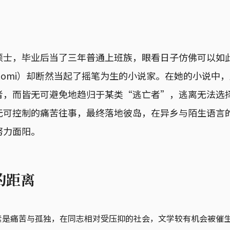
硕士，毕业后当了三年普通上班族，眼看日子仿佛可以如
Kotomi）却断然当起了摇笔为生的小说家。在她的小说中
者，而皆无可避免地趋归于某类“逃亡者”，逃离无法选
无可控制的痛苦往事，最终落地彼岛，在异乡与陌生语言
努力面阳。
的距离
素是痛苦与孤独，在同志相对受压抑的社会，文学较有机会被催