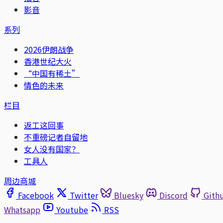
影音
系列
2026伊朗战争
香港世纪大火
“中国有稀土”
情色的未来
栏目
返工这回事
不重磅记者自留地
女人没有国家？
工具人
周边商城
Facebook
Twitter
Bluesky
Discord
Gith
Whatsapp
Youtube
RSS