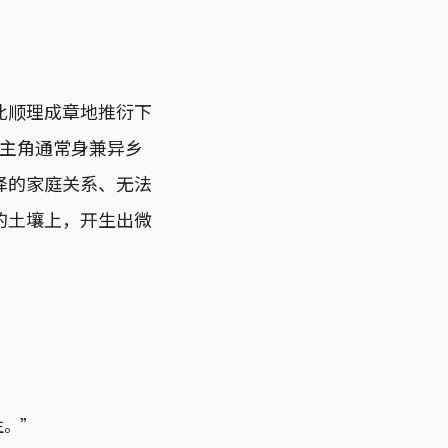
此顺理成章地推衍下
，主角通常身兼异乡
择的家庭关系、无法
的土壤上，开生出微
生。”