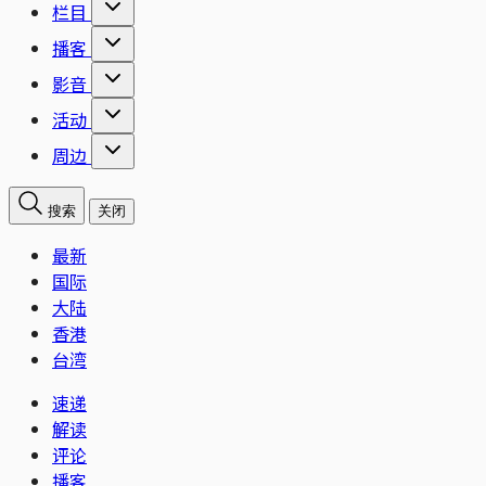
栏目
播客
影音
活动
周边
搜索
关闭
最新
国际
大陆
香港
台湾
速递
解读
评论
播客