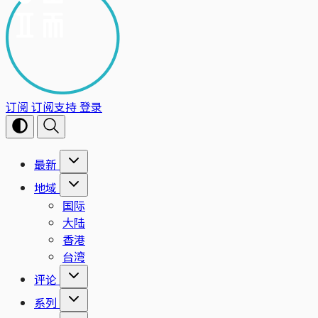
订阅
订阅支持
登录
最新
地域
国际
大陆
香港
台湾
评论
系列