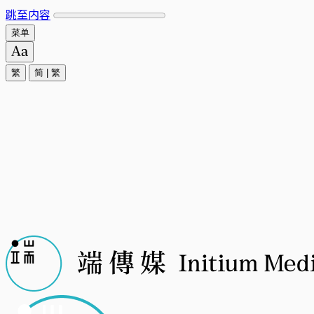
跳至内容
菜单
繁
简
|
繁