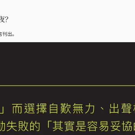
夜？
言刊出。