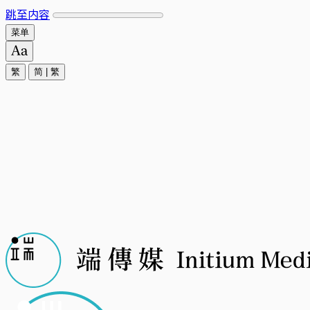
跳至内容
菜单
繁
简
|
繁