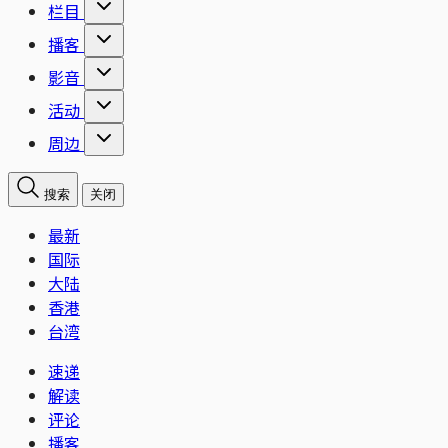
栏目
播客
影音
活动
周边
搜索
关闭
最新
国际
大陆
香港
台湾
速递
解读
评论
播客