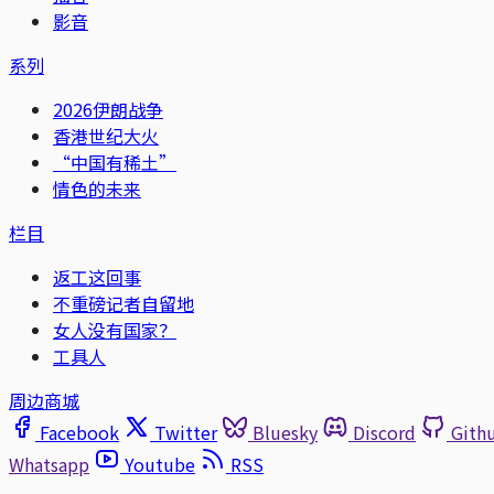
影音
系列
2026伊朗战争
香港世纪大火
“中国有稀土”
情色的未来
栏目
返工这回事
不重磅记者自留地
女人没有国家？
工具人
周边商城
Facebook
Twitter
Bluesky
Discord
Gith
Whatsapp
Youtube
RSS