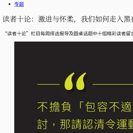
专题
读者十论：激进与怀柔，我们如何走入黑
“读者十论”栏目每周择选报导及圆桌话题中十组精彩读者留