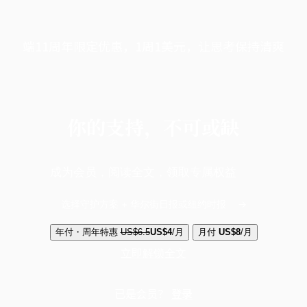
端11周年限定优惠，1周1美元，让思考保持清爽
你的支持，不可或缺
成为会员，阅读全文，领取专属权益
选择守护方案 + 华尔街日报或纽约时报
年付・周年特惠
US$6.5
US$4
/月
月付
US$8
/月
立即解锁全文
已是会员？
登录