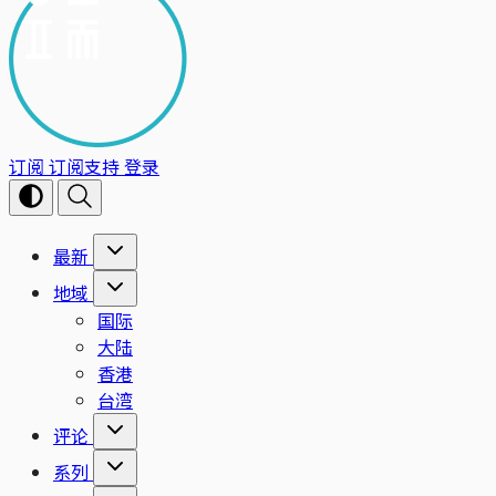
订阅
订阅支持
登录
最新
地域
国际
大陆
香港
台湾
评论
系列