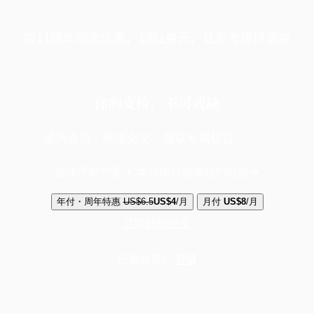
端11周年限定优惠，1周1美元，让思考保持清爽
你的支持，不可或缺
成为会员，阅读全文，领取专属权益
选择守护方案 + 华尔街日报或纽约时报
年付・周年特惠
US$6.5
US$4
/月
月付
US$8
/月
立即解锁全文
已是会员？
登录