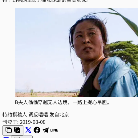
B夫人偷偷穿越无人边境，一路上提心吊胆。
特约撰稿人 调反唱唱 发自北京
刊登于:
2019-08-08