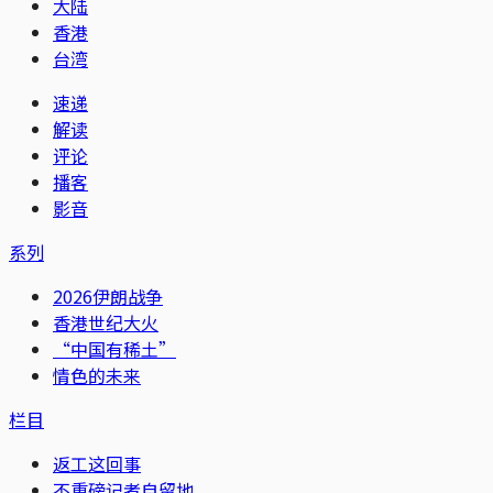
大陆
香港
台湾
速递
解读
评论
播客
影音
系列
2026伊朗战争
香港世纪大火
“中国有稀土”
情色的未来
栏目
返工这回事
不重磅记者自留地