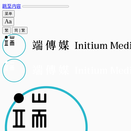
跳至内容
菜单
繁
简
|
繁