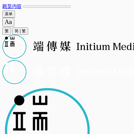
跳至内容
菜单
繁
简
|
繁