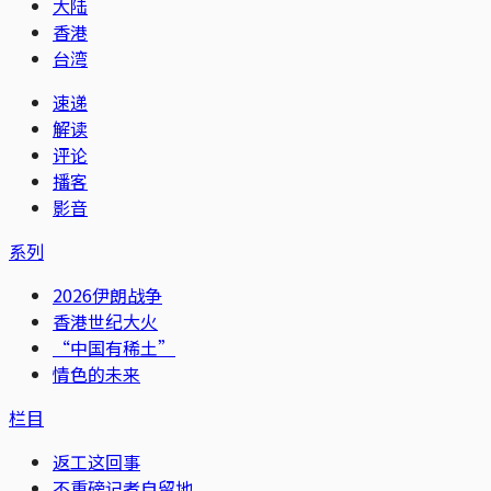
大陆
香港
台湾
速递
解读
评论
播客
影音
系列
2026伊朗战争
香港世纪大火
“中国有稀土”
情色的未来
栏目
返工这回事
不重磅记者自留地