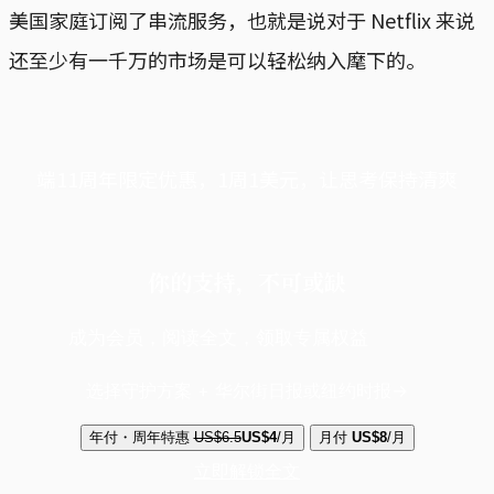
美国家庭订阅了串流服务，也就是说对于 Netflix 来说
还至少有一千万的市场是可以轻松纳入麾下的。
端11周年限定优惠，1周1美元，让思考保持清爽
你的支持，不可或缺
成为会员，阅读全文，领取专属权益
选择守护方案 + 华尔街日报或纽约时报
年付・周年特惠
US$6.5
US$4
/月
月付
US$8
/月
立即解锁全文