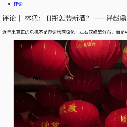
评论
评论｜
林猛：旧瓶怎装新酒？——评赵鼎
近年来真正的危机不是舆论场两极化，左右双峰型分布，而是