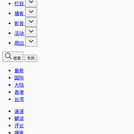
栏目
播客
影音
活动
周边
搜索
关闭
最新
国际
大陆
香港
台湾
速递
解读
评论
播客