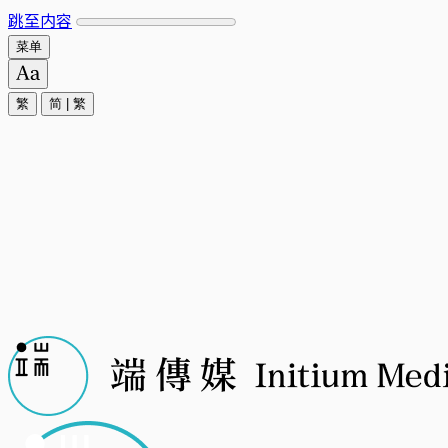
跳至内容
菜单
繁
简
|
繁