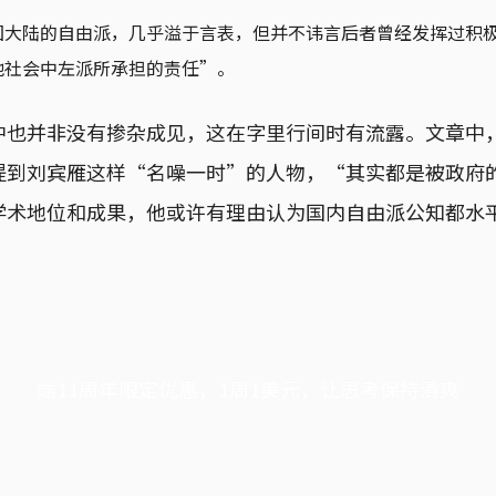
国大陆的自由派，几乎溢于言表，但并不讳言后者曾经发挥过积
他社会中左派所承担的责任”。
中也并非没有掺杂成见，这在字里行间时有流露。文章中
提到刘宾雁这样“名噪一时”的人物，“其实都是被政府
学术地位和成果，他或许有理由认为国内自由派公知都水
端11周年限定优惠，1周1美元，让思考保持清爽