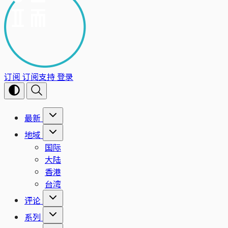
订阅
订阅支持
登录
最新
地域
国际
大陆
香港
台湾
评论
系列