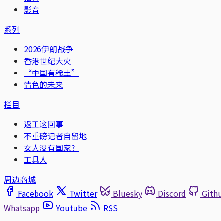
影音
系列
2026伊朗战争
香港世纪大火
“中国有稀土”
情色的未来
栏目
返工这回事
不重磅记者自留地
女人没有国家？
工具人
周边商城
Facebook
Twitter
Bluesky
Discord
Gith
Whatsapp
Youtube
RSS