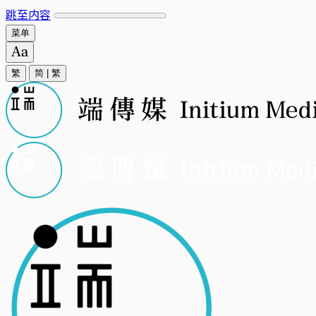
跳至内容
菜单
繁
简
|
繁