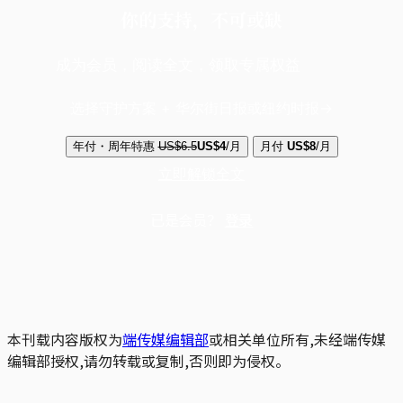
你的支持，不可或缺
成为会员，阅读全文，领取专属权益
选择守护方案 + 华尔街日报或纽约时报
年付・周年特惠
US$6.5
US$4
/月
月付
US$8
/月
立即解锁全文
已是会员？
登录
本刊载内容版权为
端传媒编辑部
或相关单位所有,未经端传媒
编辑部授权,请勿转载或复制,否则即为侵权。