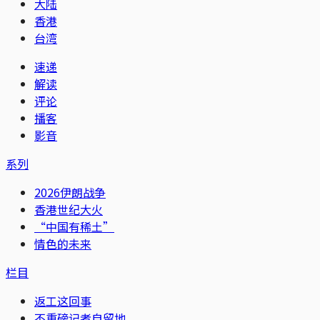
大陆
香港
台湾
速递
解读
评论
播客
影音
系列
2026伊朗战争
香港世纪大火
“中国有稀土”
情色的未来
栏目
返工这回事
不重磅记者自留地