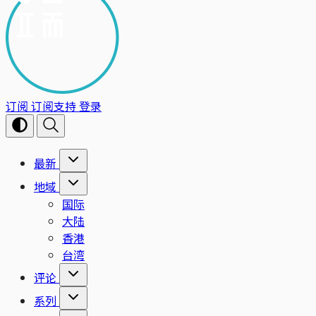
订阅
订阅支持
登录
最新
地域
国际
大陆
香港
台湾
评论
系列