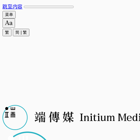
跳至内容
菜单
繁
简
|
繁