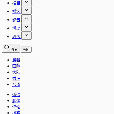
栏目
播客
影音
活动
周边
搜索
关闭
最新
国际
大陆
香港
台湾
速递
解读
评论
播客