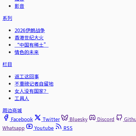
影音
系列
2026伊朗战争
香港世纪大火
“中国有稀土”
情色的未来
栏目
返工这回事
不重磅记者自留地
女人没有国家？
工具人
周边商城
Facebook
Twitter
Bluesky
Discord
Gith
Whatsapp
Youtube
RSS