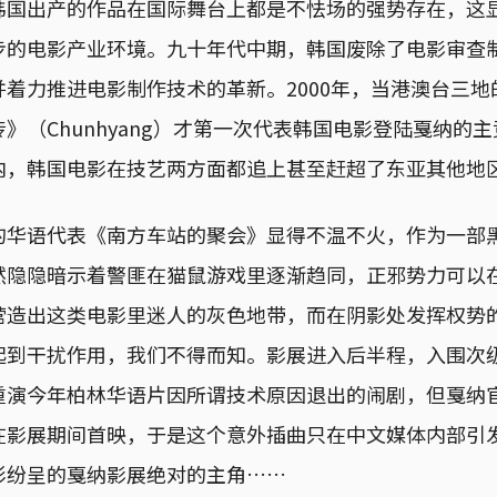
韩国出产的作品在国际舞台上都是不怯场的强势存在，这
步的电影产业环境。九十年代中期，韩国废除了电影审查
着力推进电影制作技术的革新。2000年，当港澳台三
》（Chunhyang）才第一次代表韩国电影登陆戛纳的
内，韩国电影在技艺两方面都追上甚至赶超了东亚其他地
的华语代表《南方车站的聚会》显得不温不火，作为一部
然隐隐暗示着警匪在猫鼠游戏里逐渐趋同，正邪势力可以
营造出这类电影里迷人的灰色地带，而在阴影处发挥权势
起到干扰作用，我们不得而知。影展进入后半程，入围次
重演今年柏林华语片因所谓技术原因退出的闹剧，但戛纳
在影展期间首映，于是这个意外插曲只在中文媒体内部引
彩纷呈的戛纳影展绝对的主角……