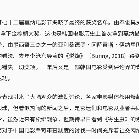
第七十二届戛纳电影节揭晓了最终的获奖名单。由奉俊昊
ite）拿下金棕榈大奖，这也是韩国电影历史上首次拿到戛
择，由墨西哥三杰之一的亚利桑德罗·冈萨雷斯·伊纳里
看法。去年李沧东导演的《燃烧》（Buring, 2018）
地错失一切奖项。一年后又是一部韩国电影受到评论界的
成功。
势表现引来了大陆观众的激烈讨论，各家电影媒体都用爆
眼球，但看似热闹的新闻之后，是影迷们和电影从业者共
令，虽然近来有松绑现象，但期待早日看到《寄生虫》的
而对于中国电影严苛审查制度的讨伐一时间充斥着社交网