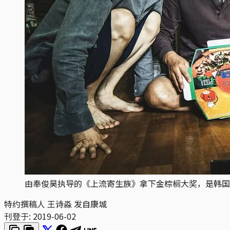
由奉俊昊执导的《上流寄生族》拿下金棕榈大奖，是韩国
特约撰稿人 王诗淼 发自康城
刊登于:
2019-06-02