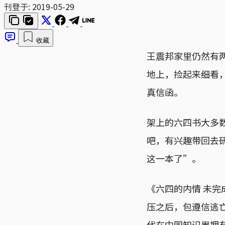
刊登于:
2019-05-29
收藏
王震邦家里仍然有
地上，捡起来细看
真信函。
架上的六四书大多
吧，有兴趣带回去
这一本了”。
《六四的内情 未
压之后，包遵信逃
代在中国知识界拥