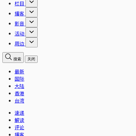
栏目
播客
影音
活动
周边
搜索
关闭
最新
国际
大陆
香港
台湾
速递
解读
评论
播客