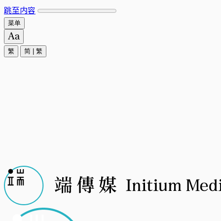
跳至内容
菜单
繁
简
|
繁