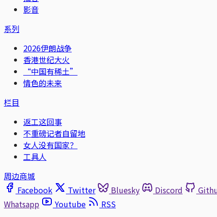
影音
系列
2026伊朗战争
香港世纪大火
“中国有稀土”
情色的未来
栏目
返工这回事
不重磅记者自留地
女人没有国家？
工具人
周边商城
Facebook
Twitter
Bluesky
Discord
Gith
Whatsapp
Youtube
RSS