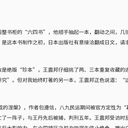
两整书柜的“六四书”，他顺手抽起一本，翻动之间，几
，是这本书制作之初，日本出版社有意接洽翻成日文，请
数是绝版“珍本”，王震邦仔细挑了两、三本重复收藏的
研究”。但对我始终盯著的另一本，王震邦正色说道：“
完成的涅槃》，作者包遵信，八九民运期间被官方定性为“
亡了一阵子，与王丹先后被捕，判刑五年。王震邦受访时
有巨大影响力、在六四镇压之前力劝学生停止绝食，撤出