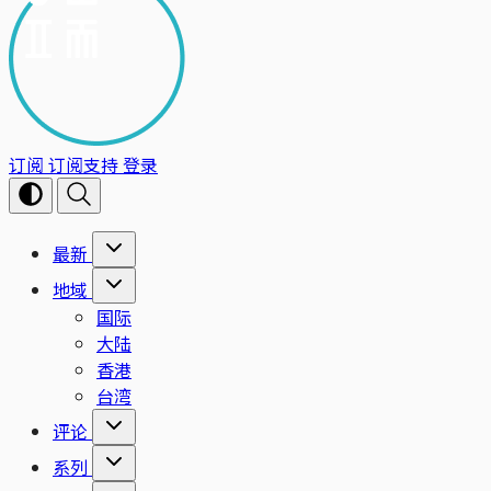
订阅
订阅支持
登录
最新
地域
国际
大陆
香港
台湾
评论
系列