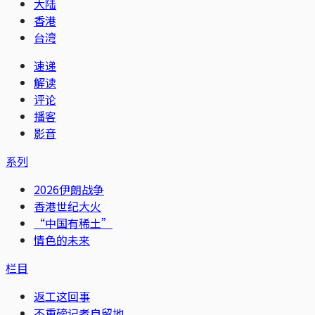
大陆
香港
台湾
速递
解读
评论
播客
影音
系列
2026伊朗战争
香港世纪大火
“中国有稀土”
情色的未来
栏目
返工这回事
不重磅记者自留地