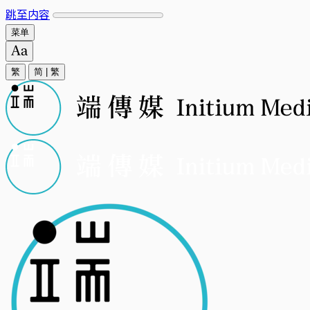
跳至内容
菜单
繁
简
|
繁