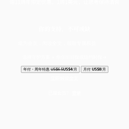
端11周年限定优惠，1周1美元，让思考保持清爽
你的支持，不可或缺
成为会员，阅读全文，领取专属权益
选择守护方案 + 华尔街日报或纽约时报
年付・周年特惠
US$6.5
US$4
/月
月付
US$8
/月
立即解锁全文
已是会员？
登录