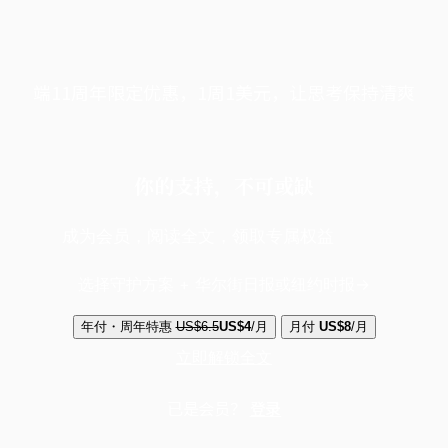
端11周年限定优惠，1周1美元，让思考保持清爽
你的支持，不可或缺
成为会员，阅读全文，领取专属权益
选择守护方案 + 华尔街日报或纽约时报
年付・周年特惠
US$6.5
US$4
/月
月付
US$8
/月
立即解锁全文
已是会员？
登录