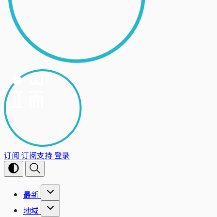
订阅
订阅支持
登录
最新
地域