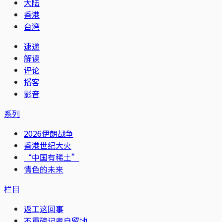
大陆
香港
台湾
速递
解读
评论
播客
影音
系列
2026伊朗战争
香港世纪大火
“中国有稀土”
情色的未来
栏目
返工这回事
不重磅记者自留地