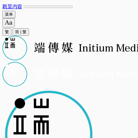
跳至内容
菜单
繁
简
|
繁