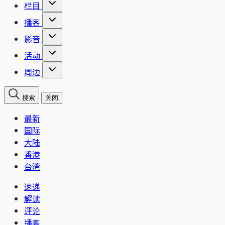
栏目
播客
影音
活动
周边
搜索
关闭
最新
国际
大陆
香港
台湾
速递
解读
评论
播客