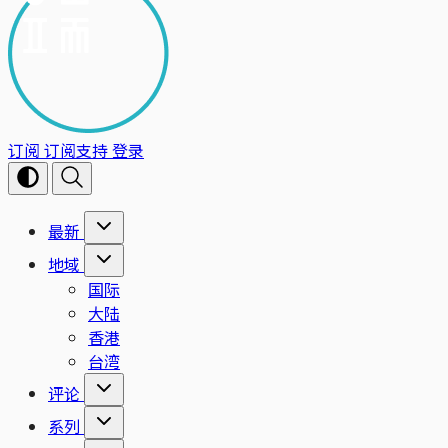
订阅
订阅支持
登录
最新
地域
国际
大陆
香港
台湾
评论
系列