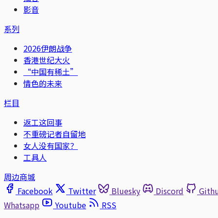
影音
系列
2026伊朗战争
香港世纪大火
“中国有稀土”
情色的未来
栏目
返工这回事
不重磅记者自留地
女人没有国家？
工具人
周边商城
Facebook
Twitter
Bluesky
Discord
Gith
Whatsapp
Youtube
RSS