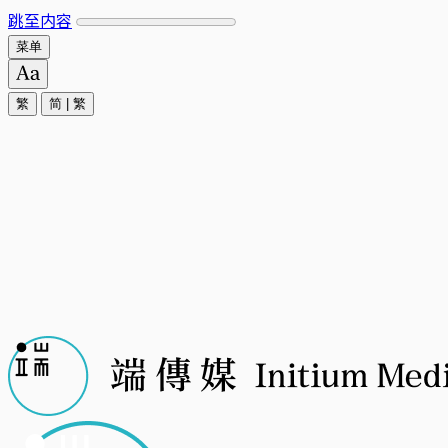
跳至内容
菜单
繁
简
|
繁