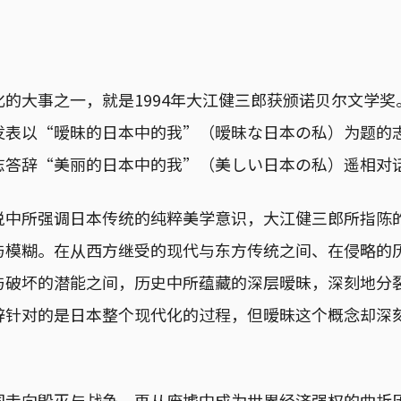
的大事之一，就是1994年大江健三郎获颁诺贝尔文学
发表以“暧昧的日本中的我”（暧昧な日本の私）为题的
志答辞“美丽的日本中的我”（美しい日本の私）遥相对
说中所强调日本传统的纯粹美学意识，大江健三郎所指陈
与模糊。在从西方继受的现代与东方传统之间、在侵略的
与破坏的潜能之间，历史中所蕴藏的深层暧昧，深刻地分
辞针对的是日本整个现代化的过程，但暧昧这个概念却深
国走向毁灭与战争、再从废墟中成为世界经济强权的曲折