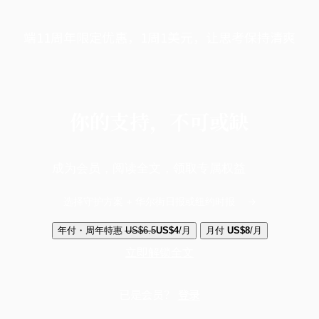
端11周年限定优惠，1周1美元，让思考保持清爽
你的支持，不可或缺
成为会员，阅读全文，领取专属权益
选择守护方案 + 华尔街日报或纽约时报
年付・周年特惠
US$6.5
US$4
/月
月付
US$8
/月
立即解锁全文
已是会员？
登录