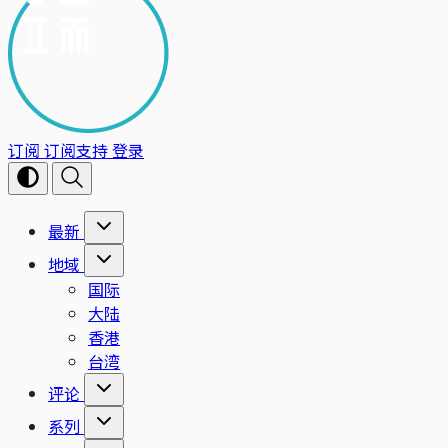
订阅
订阅支持
登录
最新
地域
国际
大陆
香港
台湾
评论
系列