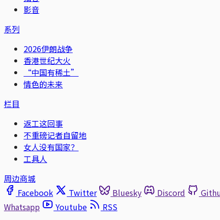
影音
系列
2026伊朗战争
香港世纪大火
“中国有稀土”
情色的未来
栏目
返工这回事
不重磅记者自留地
女人没有国家？
工具人
周边商城
Facebook
Twitter
Bluesky
Discord
Gith
Whatsapp
Youtube
RSS