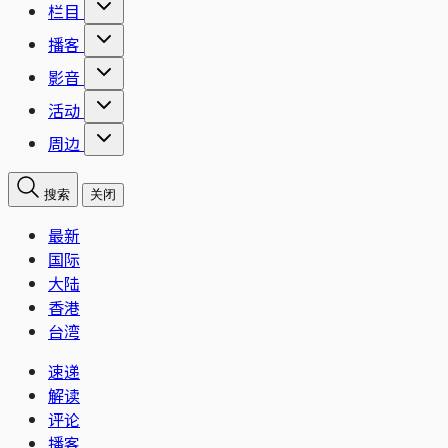
栏目
播客
影音
活动
周边
搜索
关闭
最新
国际
大陆
香港
台湾
速递
解读
评论
播客