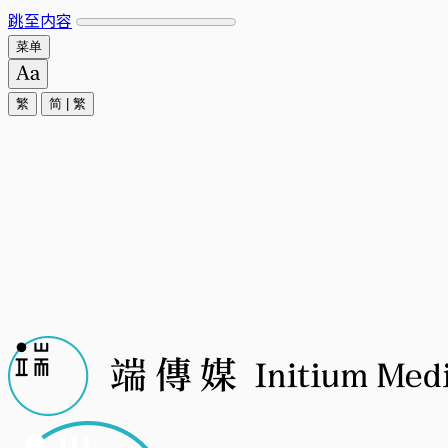
跳至内容
菜单
繁
简
|
繁