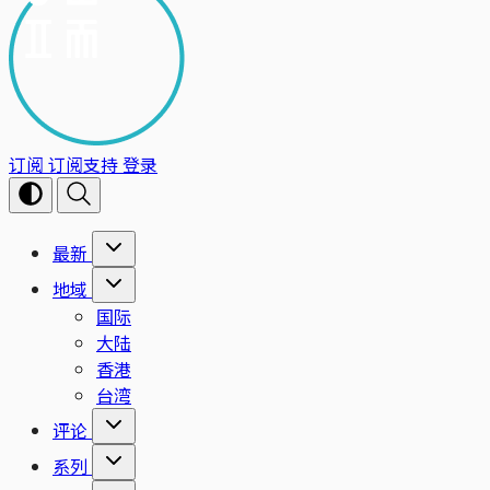
订阅
订阅支持
登录
最新
地域
国际
大陆
香港
台湾
评论
系列