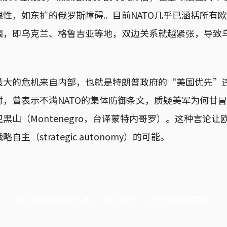
限性，如东扩的俄罗斯障碍。目前NATO几乎已涵括所有
围，即乌克兰、格鲁吉亚等地，双边关系就越紧张，导致
最大的危机来自内部，也就是特朗普政府的“美国优先”违
时，曾表示不满NATO的集体防御条文，质疑美军为何甘
黑山（Montenegro，台译蒙特内哥罗）。这种言论
主（strategic autonomy）的可能。
端11周年限定优惠，1周1美元，让思考保持清爽