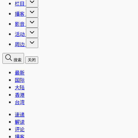
栏目
播客
影音
活动
周边
搜索
关闭
最新
国际
大陆
香港
台湾
速递
解读
评论
播客