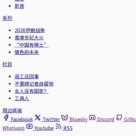
影音
系列
2026伊朗战争
香港世纪大火
“中国有稀土”
情色的未来
栏目
返工这回事
不重磅记者自留地
女人没有国家？
工具人
周边商城
Facebook
Twitter
Bluesky
Discord
Gith
Whatsapp
Youtube
RSS