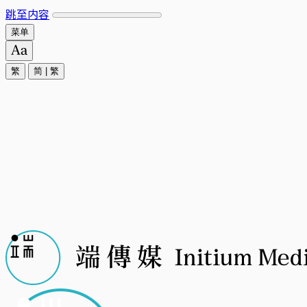
跳至内容
菜单
繁
简
|
繁