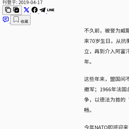
刊登于:
2019-04-17
收藏
不久前，被誉为威
来70岁生日。从抗
立，再到介入阿富汗
年。
这些年来，盟国间不
撤军；1966年法
争，以德法为首的
畅。
今年NATO即将迎