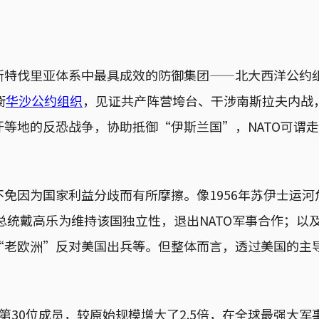
斯特伐里亚体系中最具成效的防御集团——北大西洋公约组
衡
华沙公约组织
，见证共产阵营垮台、干涉南斯拉夫内战
等地的反恐战争，协助抵御“伊斯兰国”，NATO可谓走
免因为国家利益分歧而有所摩擦。像1956年苏伊士运
国总统戴高乐为维持该国独立性，退出NATO军事合作；以及
“老欧洲”反对美国出兵等。但整体而言，透过美国的主
来第30位成员，较原始规模增大了2.5倍，在全球最强大