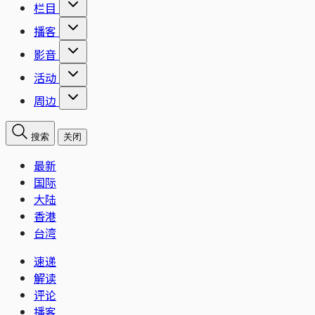
栏目
播客
影音
活动
周边
搜索
关闭
最新
国际
大陆
香港
台湾
速递
解读
评论
播客