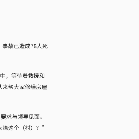
。
，事故已造成78人死
藉中，等待着救援和
队来帮大家修缮房屋
，要求与领导见面。
大湾这个（村）？”