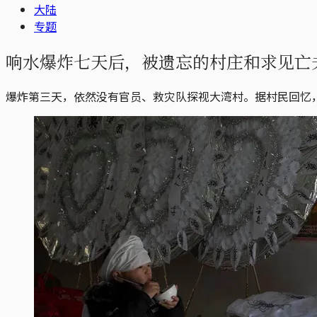
大陆
专题
响水爆炸七天后，被遗忘的村庄和求见亡
爆炸第三天，依然没有官员、救灾队探视大湾村。据村民回忆