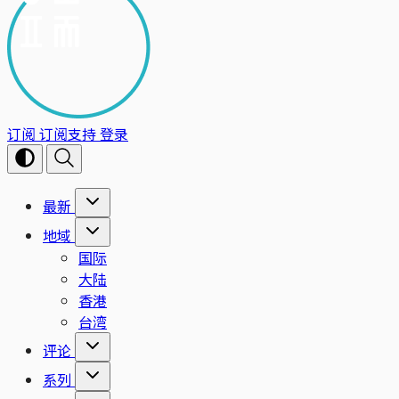
订阅
订阅支持
登录
最新
地域
国际
大陆
香港
台湾
评论
系列