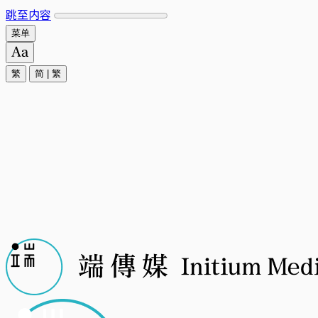
跳至内容
菜单
繁
简
|
繁