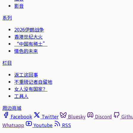
影音
系列
2026伊朗战争
香港世纪大火
“中国有稀土”
情色的未来
栏目
返工这回事
不重磅记者自留地
女人没有国家？
工具人
周边商城
Facebook
Twitter
Bluesky
Discord
Gith
Whatsapp
Youtube
RSS