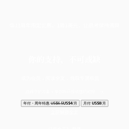
端11周年限定优惠，1周1美元，让思考保持清爽
你的支持，不可或缺
成为会员，阅读全文，领取专属权益
选择守护方案 + 华尔街日报或纽约时报
年付・周年特惠
US$6.5
US$4
/月
月付
US$8
/月
立即解锁全文
已是会员？
登录