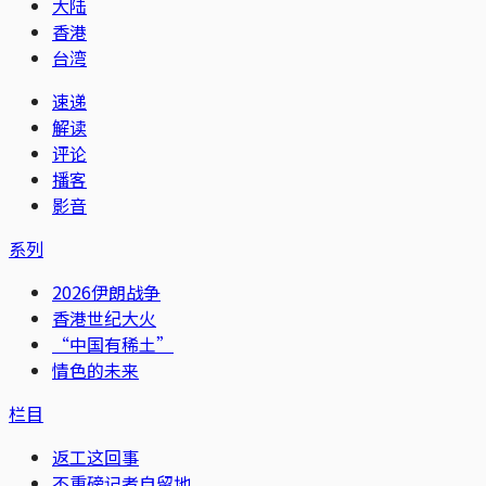
大陆
香港
台湾
速递
解读
评论
播客
影音
系列
2026伊朗战争
香港世纪大火
“中国有稀土”
情色的未来
栏目
返工这回事
不重磅记者自留地