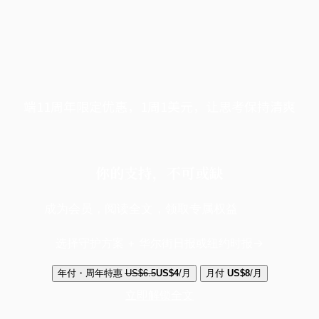
端11周年限定优惠，1周1美元，让思考保持清爽
你的支持，不可或缺
成为会员，阅读全文，领取专属权益
选择守护方案 + 华尔街日报或纽约时报
年付・周年特惠
US$6.5
US$4
/月
月付
US$8
/月
立即解锁全文