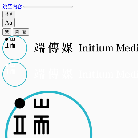
跳至内容
菜单
繁
简
|
繁