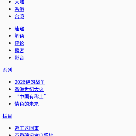
大陆
香港
台湾
速递
解读
评论
播客
影音
系列
2026伊朗战争
香港世纪大火
“中国有稀土”
情色的未来
栏目
返工这回事
不重磅记者自留地