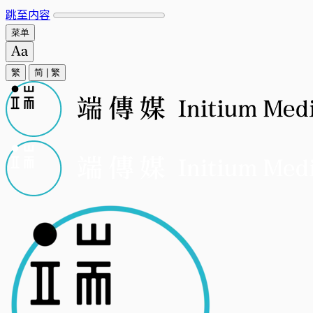
跳至内容
菜单
繁
简
|
繁