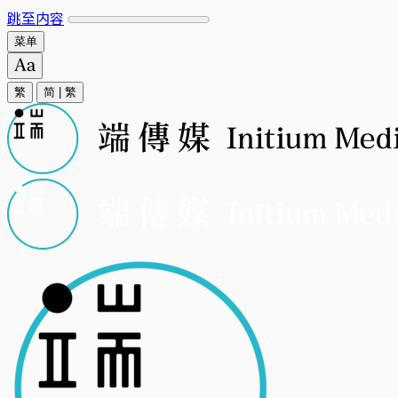
跳至内容
菜单
繁
简
|
繁