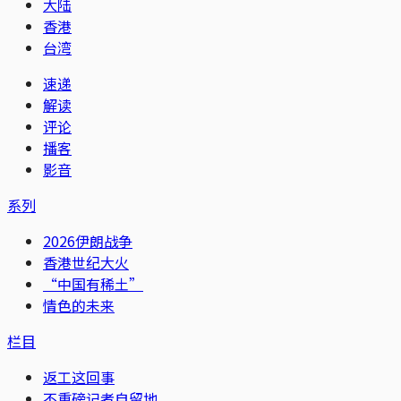
大陆
香港
台湾
速递
解读
评论
播客
影音
系列
2026伊朗战争
香港世纪大火
“中国有稀土”
情色的未来
栏目
返工这回事
不重磅记者自留地