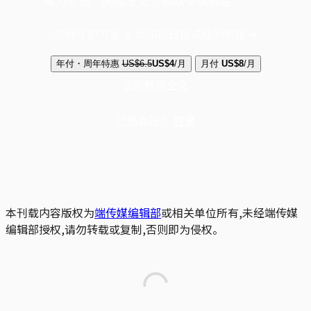
成为会员，阅读全文，领取专属权益
选择守护方案 + 华尔街日报或纽约时报
年付・周年特惠
US$6.5
US$4
/月
月付
US$8
/月
立即解锁全文
已是会员？
登录
本刊载内容版权为
端传媒编辑部
或相关单位所有,未经端传媒
编辑部授权,请勿转载或复制,否则即为侵权。