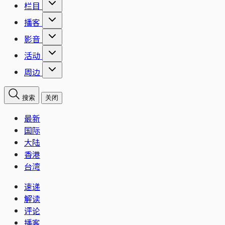
栏目
播客
影音
活动
周边
搜索
关闭
最新
国际
大陆
香港
台湾
速递
解读
评论
播客