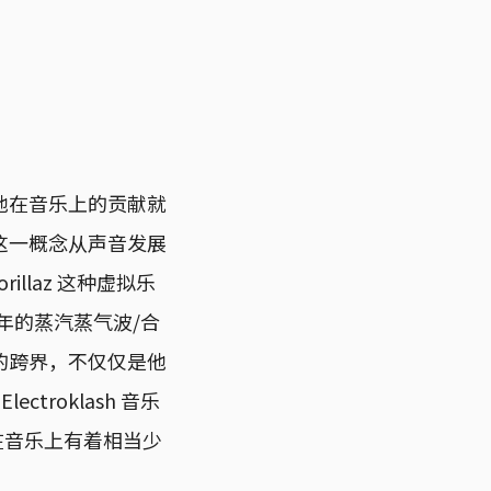
白，他在音乐上的贡献就
这一概念从声音发展
llaz 这种虚拟乐
近些年的蒸汽蒸气波/合
的跨界，不仅仅是他
roklash 音乐
，“他在音乐上有着相当少