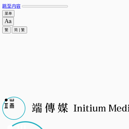
跳至内容
菜单
繁
简
|
繁