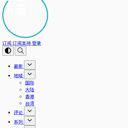
订阅
订阅支持
登录
最新
地域
国际
大陆
香港
台湾
评论
系列