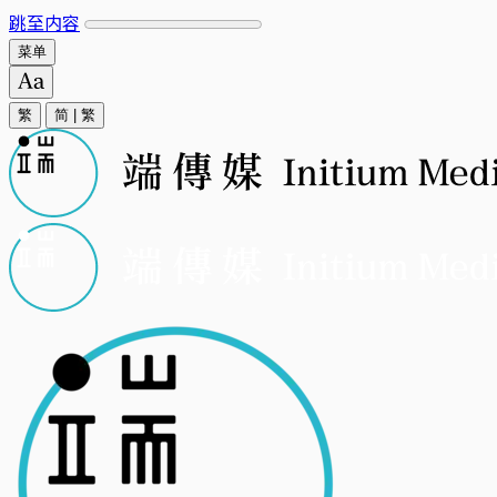
跳至内容
菜单
繁
简
|
繁