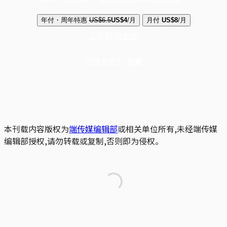
年付・周年特惠
US$6.5
US$4
/月
月付
US$8
/月
立即解锁全文
已是会员？
登录
本刊载内容版权为
端传媒编辑部
或相关单位所有,未经端传媒
编辑部授权,请勿转载或复制,否则即为侵权。