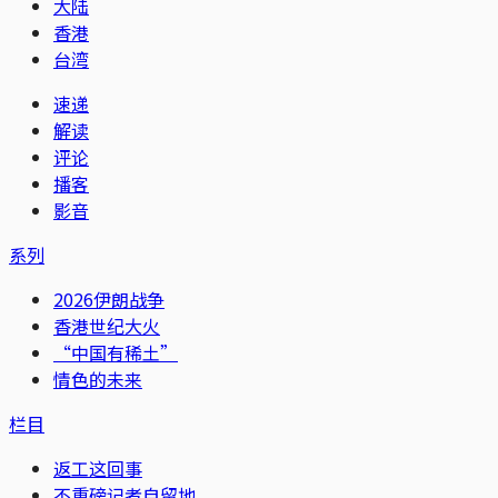
大陆
香港
台湾
速递
解读
评论
播客
影音
系列
2026伊朗战争
香港世纪大火
“中国有稀土”
情色的未来
栏目
返工这回事
不重磅记者自留地