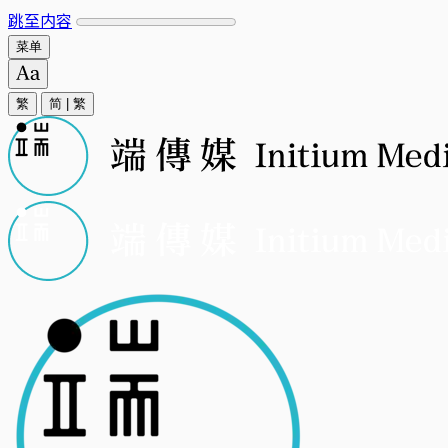
跳至内容
菜单
繁
简
|
繁