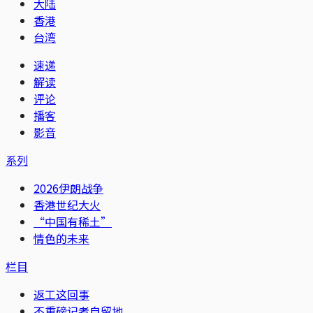
大陆
香港
台湾
速递
解读
评论
播客
影音
系列
2026伊朗战争
香港世纪大火
“中国有稀土”
情色的未来
栏目
返工这回事
不重磅记者自留地