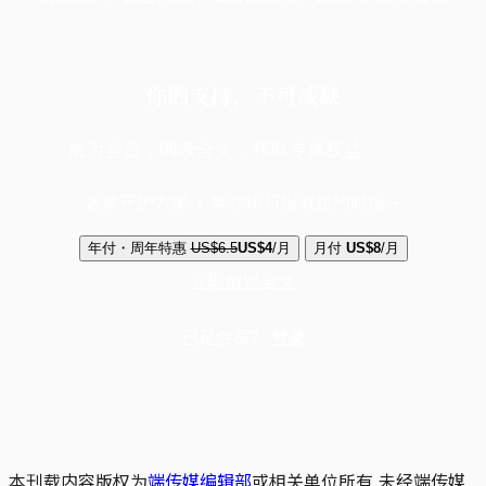
你的支持，不可或缺
成为会员，阅读全文，领取专属权益
选择守护方案 + 华尔街日报或纽约时报
年付・周年特惠
US$6.5
US$4
/月
月付
US$8
/月
立即解锁全文
已是会员？
登录
本刊载内容版权为
端传媒编辑部
或相关单位所有,未经端传媒