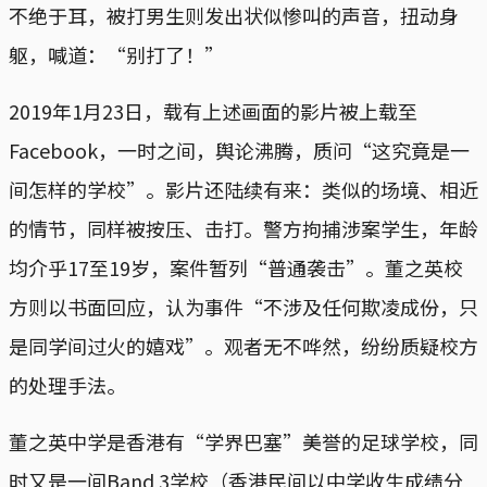
不绝于耳，被打男生则发出状似惨叫的声音，扭动身
躯，喊道：“别打了！”
2019年1月23日，载有上述画面的影片被上载至
Facebook，一时之间，舆论沸腾，质问“这究竟是一
间怎样的学校”。影片还陆续有来：类似的场境、相近
的情节，同样被按压、击打。警方拘捕涉案学生，年龄
均介乎17至19岁，案件暂列“普通袭击”。董之英校
方则以书面回应，认为事件“不涉及任何欺凌成份，只
是同学间过火的嬉戏”。观者无不哗然，纷纷质疑校方
的处理手法。
董之英中学是香港有“学界巴塞”美誉的足球学校，同
时又是一间Band 3学校（香港民间以中学收生成绩分