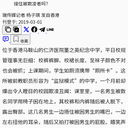
接住被欺凌者吗？
端传媒记者 杨子琪 发自香港
刊登于:
2019-03-01
收藏
位于香港马鞍山的仁济医院董之英纪念中学，平日校规
管理事无巨细：校裤裤脚、校裙长度、至袜子颜色不对
也会被抓；上课期间，学生如厕须携带“厕所卡”。这
所被前教职员形容为“监狱模式”的中学，一个月前却
爆出令人瞠目的校园欺凌丑闻：课室里，一名男生被数
名同学用椅子困在地上，其校裤和内裤随后被人脱下，
露出臀部。这几名男生一边捂住被困男生的嘴巴，一边
左右扭他的耳朵，随后又拍打被困男生的屁股。嬉笑声