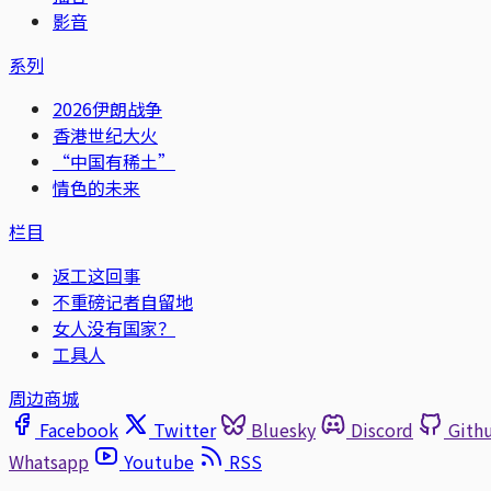
影音
系列
2026伊朗战争
香港世纪大火
“中国有稀土”
情色的未来
栏目
返工这回事
不重磅记者自留地
女人没有国家？
工具人
周边商城
Facebook
Twitter
Bluesky
Discord
Gith
Whatsapp
Youtube
RSS