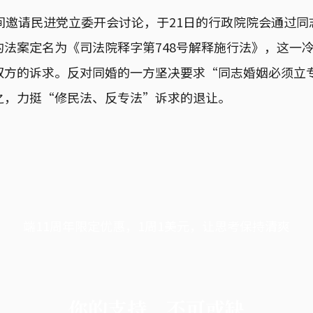
间邀请民进党立委开会讨论，于21日的行政院院会通过
的法案定名为《司法院释字第748号解释施行法》，这一
双方的诉求。反对同婚的一方坚决要求“同志婚姻必须立
之，力挺“修民法、反专法”诉求的退让。
端11周年限定优惠，1周1美元，让思考保持清爽
你的支持，不可或缺