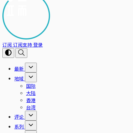
订阅
订阅支持
登录
最新
地域
国际
大陆
香港
台湾
评论
系列