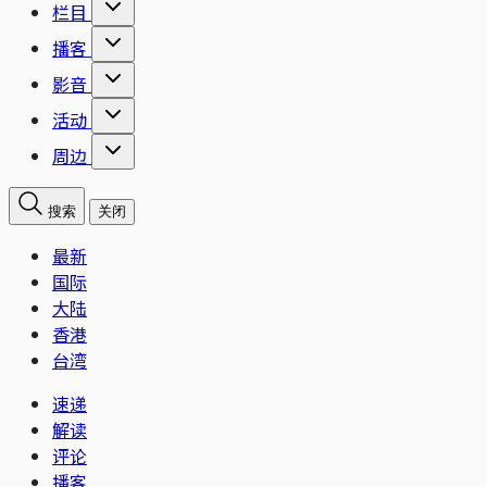
栏目
播客
影音
活动
周边
搜索
关闭
最新
国际
大陆
香港
台湾
速递
解读
评论
播客