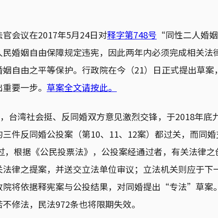
官会议在2017年5月24日对
释字第748号
“同性二人婚姻
人民婚姻自由保障规定违宪，因此两年内必须完成相关法
婚姻自由之平等保护。行政院在今（21）日正式提出草案
出重要一步。
草案全文请按此。
来，台湾社会挺、反同婚双方意见激烈交锋，于2018年底
三件反同婚公投案（第10、11、12案）都过关，而同
通过，根据《公民投票法》，公投案经通过者，有关法律
关法律之提案，并送交立法单位审议；立法机关则应于下
政院将依据释宪案与公投结果，对同婚提出“专法”草案
不修法，民法972条也将限期失效。