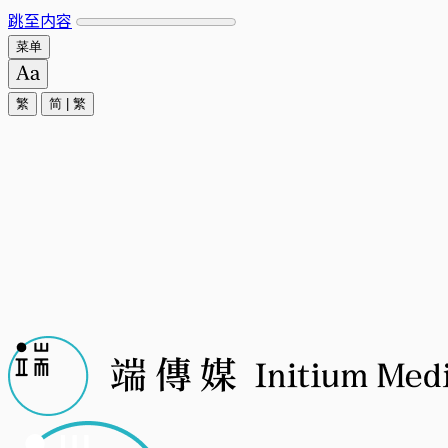
跳至内容
菜单
繁
简
|
繁