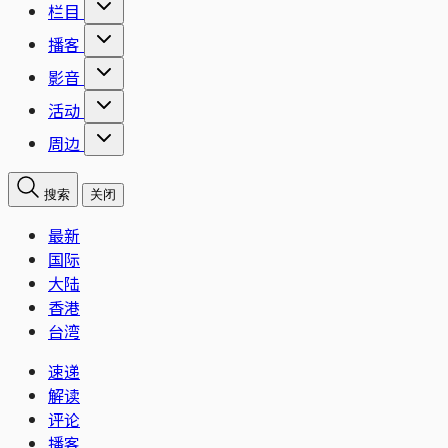
栏目
播客
影音
活动
周边
搜索
关闭
最新
国际
大陆
香港
台湾
速递
解读
评论
播客