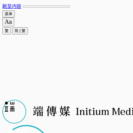
跳至内容
菜单
繁
简
|
繁