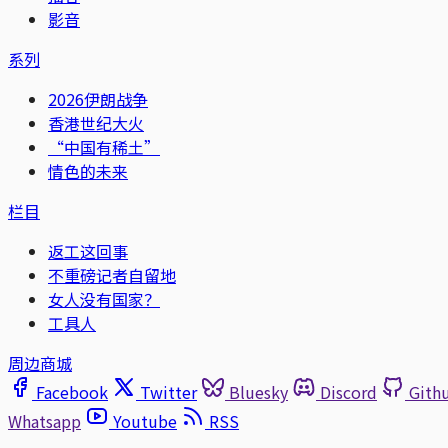
影音
系列
2026伊朗战争
香港世纪大火
“中国有稀土”
情色的未来
栏目
返工这回事
不重磅记者自留地
女人没有国家？
工具人
周边商城
Facebook
Twitter
Bluesky
Discord
Gith
Whatsapp
Youtube
RSS