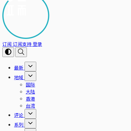
订阅
订阅支持
登录
最新
地域
国际
大陆
香港
台湾
评论
系列