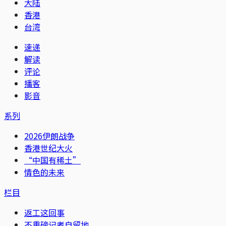
大陆
香港
台湾
速递
解读
评论
播客
影音
系列
2026伊朗战争
香港世纪大火
“中国有稀土”
情色的未来
栏目
返工这回事
不重磅记者自留地