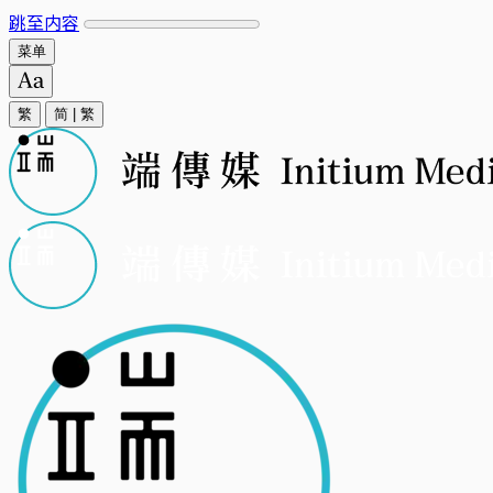
跳至内容
菜单
繁
简
|
繁