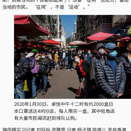
当地的市民。 ‘征用’，不是‘没收’。”
2020年1月30日，卓悦中午十二时有约2000盒日
本口罩送达4间分店，每人限买一盒，其中旺角店
有大量市民闻讯赶到排队认购。
端传媒实习记者 刘钰怡 资雅雯 记者 杨子琪 陈倩儿 发自香港