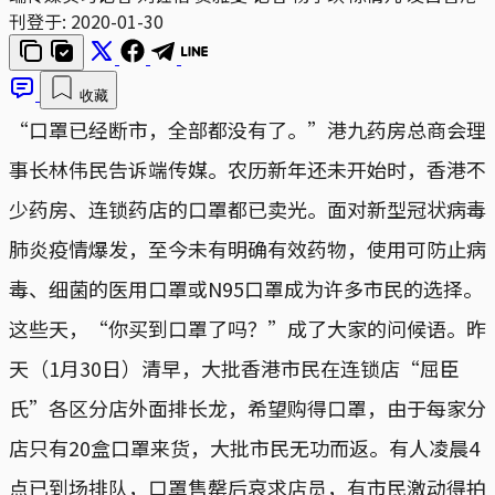
刊登于:
2020-01-30
收藏
“口罩已经断市，全部都没有了。”港九药房总商会理
事长林伟民告诉端传媒。农历新年还未开始时，香港不
少药房、连锁药店的口罩都已卖光。面对新型冠状病毒
肺炎疫情爆发，至今未有明确有效药物，使用可防止病
毒、细菌的医用口罩或N95口罩成为许多市民的选择。
这些天，“你买到口罩了吗？”成了大家的问候语。昨
天（1月30日）清早，大批香港市民在连锁店“屈臣
氏”各区分店外面排长龙，希望购得口罩，由于每家分
店只有20盒口罩来货，大批市民无功而返。有人凌晨4
点已到场排队，口罩售罄后哀求店员，有市民激动得拍