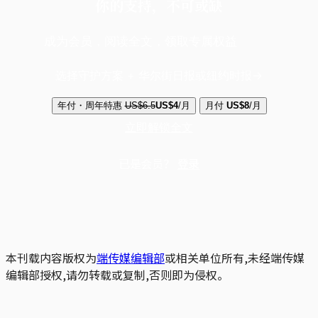
你的支持，不可或缺
成为会员，阅读全文，领取专属权益
选择守护方案 + 华尔街日报或纽约时报
年付・周年特惠
US$6.5
US$4
/月
月付
US$8
/月
立即解锁全文
已是会员？
登录
本刊载内容版权为
端传媒编辑部
或相关单位所有,未经端传媒
编辑部授权,请勿转载或复制,否则即为侵权。