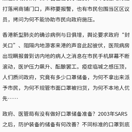
打落闸商铺门口，声称要报警，也有市民包围当区区议
员，拷问为何不能协助市民向政府施压。
香港新型肺炎的确诊病例与日俱增，舆论要求政府“封
关口”、阻隔内地游客来港的声音此起彼伏，医院病房
出现瞒报曾到访内地的病人之消息在市民手机屏幕不断
滚动，医护压力飙升、酝酿罢工。疫症临城之感压顶，
人们质问政府，究竟有多少口罩储备，为何不拿出来派
予市民，为何不规管市面口罩被扫货，为何不本地人优
先……
政府、医管局有没有做好口罩储备准备？2003年SARS
之后，防护装备的储备有何改善？不同标准的口罩到底