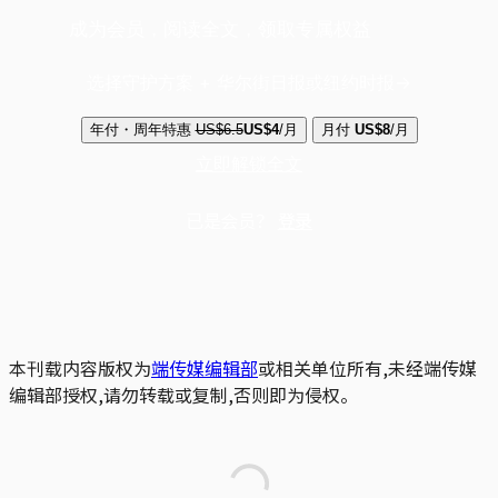
成为会员，阅读全文，领取专属权益
选择守护方案 + 华尔街日报或纽约时报
年付・周年特惠
US$6.5
US$4
/月
月付
US$8
/月
立即解锁全文
已是会员？
登录
本刊载内容版权为
端传媒编辑部
或相关单位所有,未经端传媒
编辑部授权,请勿转载或复制,否则即为侵权。