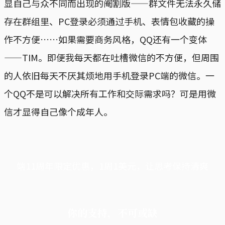
显自己与众不同而出现的阉割版——群文件无法永久储
存在群组里、PC登录必须通过手机、表情包收藏的操
作不方便……如果需要商务风格，QQ还有一个变体
——TIM。即便我每天都在吐槽微信的不方便，但周围
的人依旧每天不厌其烦地用手机登录PC端的微信。一
个QQ不是可以解决所有工作和交际需求吗？可是用微
信才显得自己像个成年人。
端11周年限定优惠，1周1美元，让思考保持清爽
你的支持，不可或缺