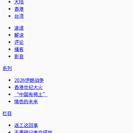
大陆
香港
台湾
速递
解读
评论
播客
影音
系列
2026伊朗战争
香港世纪大火
“中国有稀土”
情色的未来
栏目
返工这回事
不重磅记者自留地