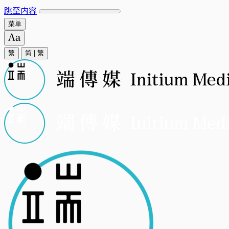
跳至内容
菜单
繁
简
|
繁