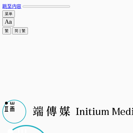
跳至内容
菜单
繁
简
|
繁