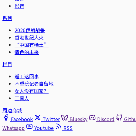
影音
系列
2026伊朗战争
香港世纪大火
“中国有稀土”
情色的未来
栏目
返工这回事
不重磅记者自留地
女人没有国家？
工具人
周边商城
Facebook
Twitter
Bluesky
Discord
Gith
Whatsapp
Youtube
RSS