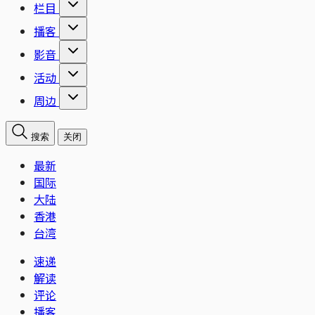
栏目
播客
影音
活动
周边
搜索
关闭
最新
国际
大陆
香港
台湾
速递
解读
评论
播客