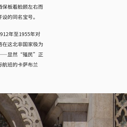
酒保板着脸顾左右而
开设的同名宝号。
2年至1955年对
语在这北非国家极为
——显然“殖民”正
际航班的卡萨布兰