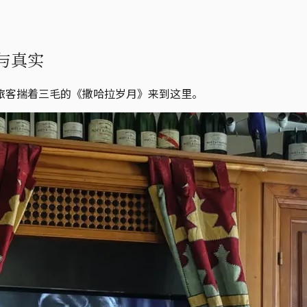
与真实
旅客揣着三毛的《撒哈拉岁月》来到这里。