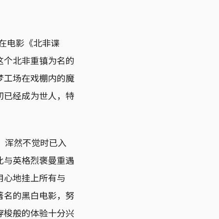
。在电影《北非谍
这个北非重镇为名的
梦工场在戏棚内的魔
切已经成为世人，特
气，浑然不觉时已入
此与英格烈褒曼重遇
用心地挂上所有与
著名的黑白电影，努
穿梭般的体验十分兴