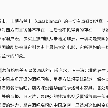
市，卡萨布兰卡（Casablanca）的一切有点疑幻似真
市对西方而言彷佛不存在，往后也不见得真的存在——以
然家喻户晓，事实上摄制队从未踏足非洲，一切均是美国
美国编剧协会将它列为史上最伟大的电影，它所建构的一
布兰卡的印象。
Cafe 啜着价格媲美五星级酒店的可乐汽水，消一消北非的暑
影中男主角开设的酒吧同名，用尽方法想要让影迷一偿在
装潢的餐厅酒吧，店内陈设着华丽的摩洛哥木家具，各处
相关的海报、旧照片，显眼处的挂墙电视反覆播放那一部
爱情的魅力。坐在酒吧高椅的中国旅客，显然对这如时空