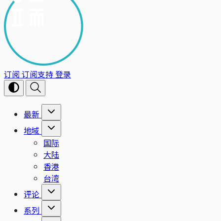
订阅
订阅支持
登录
最新
地域
国际
大陆
香港
台湾
评论
系列