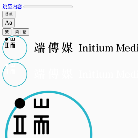
跳至内容
菜单
繁
简
|
繁