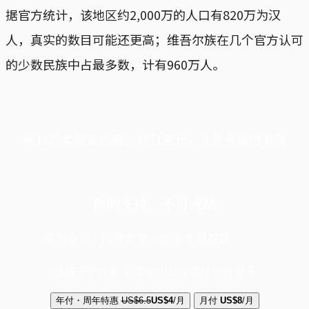
据官方统计，该地区约2,000万的人口有820万为汉
人，真实的数目可能还更高；维吾尔族在几个官方认可
的少数民族中占最多数，计有960万人。
端11周年限定优惠，1周1美元，让思考保持清爽
你的支持，不可或缺
成为会员，阅读全文，领取专属权益
选择守护方案 + 华尔街日报或纽约时报
年付・周年特惠
US$6.5
US$4
/月
月付
US$8
/月