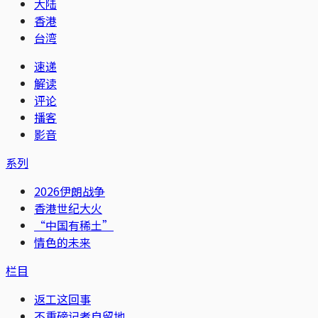
大陆
香港
台湾
速递
解读
评论
播客
影音
系列
2026伊朗战争
香港世纪大火
“中国有稀土”
情色的未来
栏目
返工这回事
不重磅记者自留地