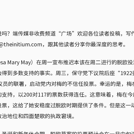
说吗？端传媒非收费频道“广场”欢迎各位读者投稿，写
y@theinitium.com，跟其他读者分享你最深度的思考。
esa Mary May）在周一宣布推迟本该在周二进行的脱
得到多数支持的事实。周三，保守党下议院后座“192
%议员的联署，启动党内对梅的不信任投票。幸运的是，梅
支持，以200对117的票数获得连任。这意味着，梅在
投票，这给了她安稳度过脱欧时期提供了条件。但是这一
政治地位和四面楚歌的执政窘境。
入圣诞和新年休会期，脱欧草案的投票预计会在一月中旬