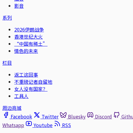
影音
系列
2026伊朗战争
香港世纪大火
“中国有稀土”
情色的未来
栏目
返工这回事
不重磅记者自留地
女人没有国家？
工具人
周边商城
Facebook
Twitter
Bluesky
Discord
Gith
Whatsapp
Youtube
RSS