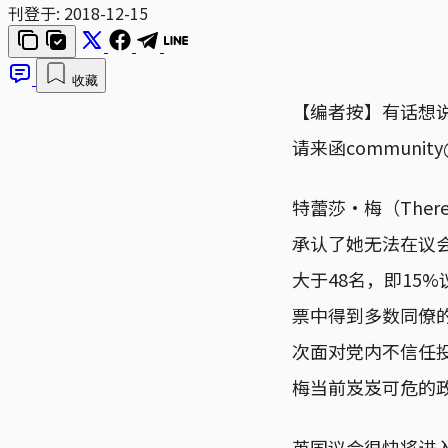
刊登于:
2018-12-15
收藏
【编者按】有话想
请来函communit
特蕾莎·梅（Ther
承认了她无法在议会
大于48名，即15
票中得到多数同僚的
次面对党内不信任
梅当前岌岌可危的
英国议会很快将进