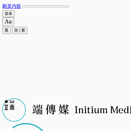
跳至内容
菜单
繁
简
|
繁