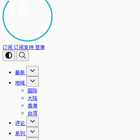
订阅
订阅支持
登录
最新
地域
国际
大陆
香港
台湾
评论
系列