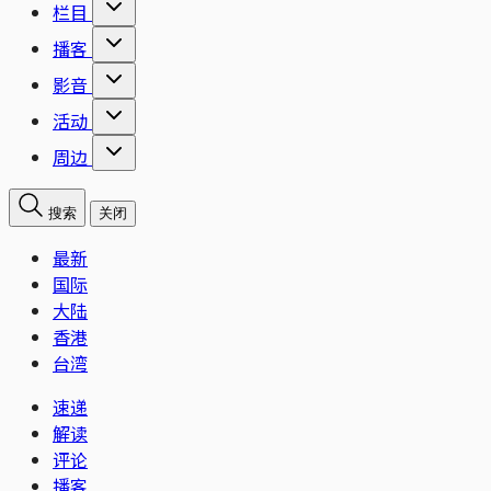
栏目
播客
影音
活动
周边
搜索
关闭
最新
国际
大陆
香港
台湾
速递
解读
评论
播客