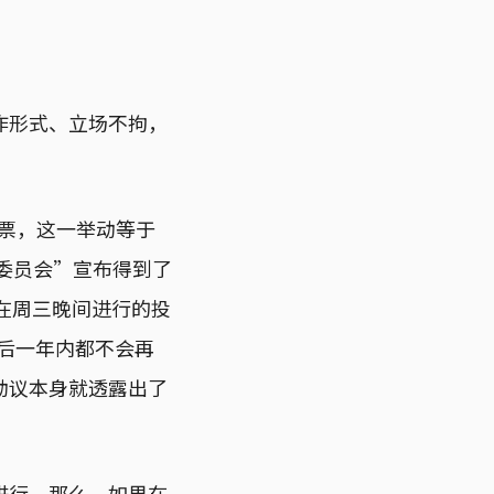
作形式、立场不拘，
欧投票，这一举动等于
2委员会”宣布得到了
在周三晚间进行的投
今后一年内都不会再
动议本身就透露出了
进行。那么，如果在