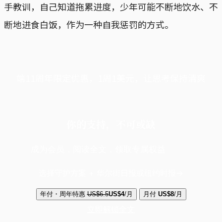
手教训，自己知道拖累进度，少年可能不断地饮水、不
断地进食白饭，作为一种自我惩罚的方式。
端11周年限定优惠，1周1美元，让思考保持清爽
你的支持，不可或缺
成为会员，阅读全文，领取专属权益
选择守护方案 + 华尔街日报或纽约时报
年付・周年特惠
US$6.5
US$4
/月
月付
US$8
/月
立即解锁全文