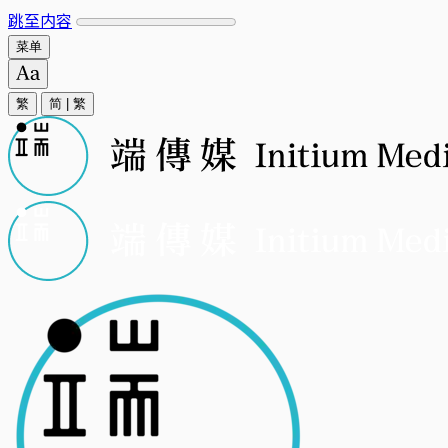
跳至内容
菜单
繁
简
|
繁