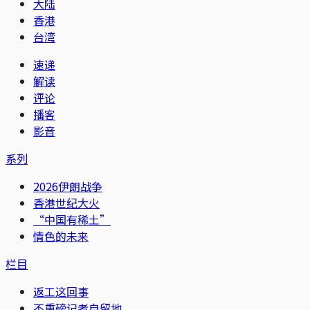
大陆
香港
台湾
速递
解读
评论
播客
影音
系列
2026伊朗战争
香港世纪大火
“中国有稀土”
情色的未来
栏目
返工这回事
不重磅记者自留地