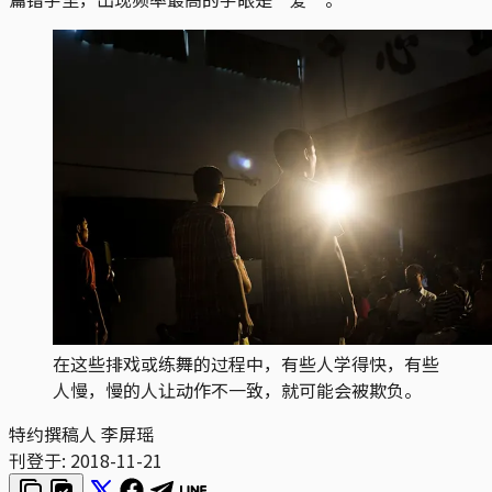
在这些排戏或练舞的过程中，有些人学得快，有些
人慢，慢的人让动作不一致，就可能会被欺负。
特约撰稿人 李屏瑶
刊登于:
2018-11-21