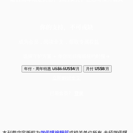
你的支持，不可或缺
成为会员，阅读全文，领取专属权益
选择守护方案 + 华尔街日报或纽约时报
年付・周年特惠
US$6.5
US$4
/月
月付
US$8
/月
立即解锁全文
已是会员？
登录
本刊载内容版权为
端传媒编辑部
或相关单位所有,未经端传媒