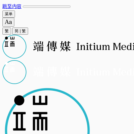
跳至内容
菜单
繁
简
|
繁