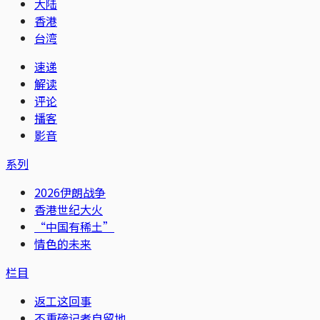
大陆
香港
台湾
速递
解读
评论
播客
影音
系列
2026伊朗战争
香港世纪大火
“中国有稀土”
情色的未来
栏目
返工这回事
不重磅记者自留地