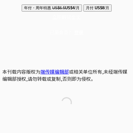
年付・周年特惠
US$6.5
US$4
/月
月付
US$8
/月
立即解锁全文
已是会员？
登录
本刊载内容版权为
端传媒编辑部
或相关单位所有,未经端传媒
编辑部授权,请勿转载或复制,否则即为侵权。