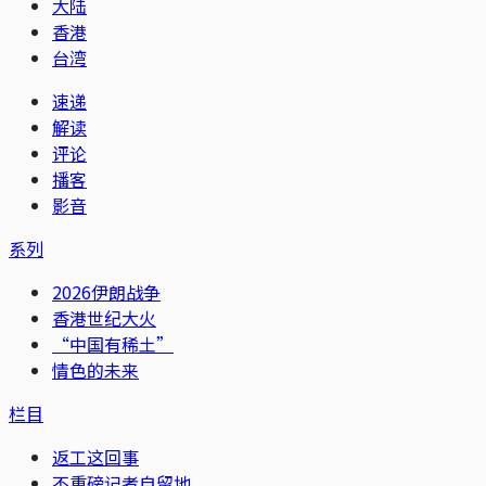
大陆
香港
台湾
速递
解读
评论
播客
影音
系列
2026伊朗战争
香港世纪大火
“中国有稀土”
情色的未来
栏目
返工这回事
不重磅记者自留地