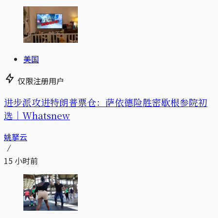
美国
仅限注册用户
进步派攻进特朗普票仓：萨依德险胜密歇根参院初
选｜Whatsnew
姚拏云
15 小时前