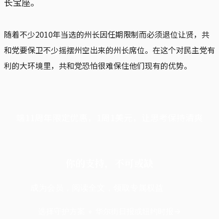
长宝座。
随着不少2010年当选的州长因任期限制而必须退位让贤，共
和党要保卫不少摇摆州空出来的州长席位。在这个对民主党有
利的大环境里，共和党恐怕很难保住他们现有的优势。
端11周年限定优惠，1周1美元，让思考保持清爽
你的支持，不可或缺
成为会员，阅读全文，领取专属权益
选择守护方案 + 华尔街日报或纽约时报