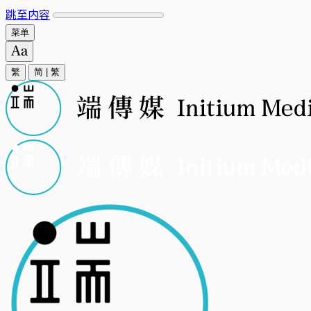
跳至内容
菜单
繁
简
|
繁