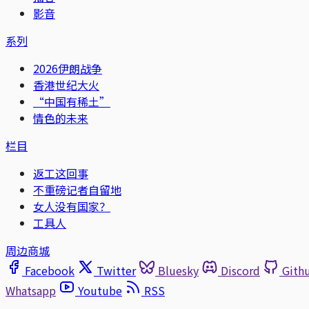
影音
系列
2026伊朗战争
香港世纪大火
“中国有稀土”
情色的未来
栏目
返工这回事
不重磅记者自留地
女人没有国家？
工具人
周边商城
Facebook
Twitter
Bluesky
Discord
Gith
Whatsapp
Youtube
RSS