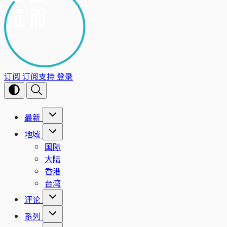
订阅
订阅支持
登录
最新
地域
国际
大陆
香港
台湾
评论
系列