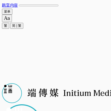
跳至内容
菜单
繁
简
|
繁