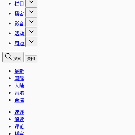
栏目
播客
影音
活动
周边
搜索
关闭
最新
国际
大陆
香港
台湾
速递
解读
评论
播客