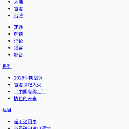
大陆
香港
台湾
速递
解读
评论
播客
影音
系列
2026伊朗战争
香港世纪大火
“中国有稀土”
情色的未来
栏目
返工这回事
不重磅记者自留地