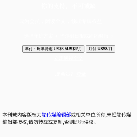
你的支持，不可或缺
成为会员，阅读全文，领取专属权益
选择守护方案 + 华尔街日报或纽约时报
年付・周年特惠
US$6.5
US$4
/月
月付
US$8
/月
立即解锁全文
已是会员？
登录
本刊载内容版权为
端传媒编辑部
或相关单位所有,未经端传媒
编辑部授权,请勿转载或复制,否则即为侵权。