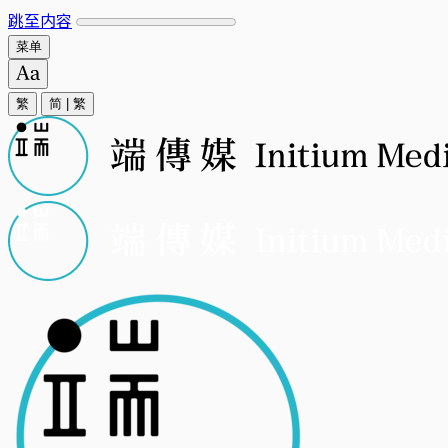
跳至内容
菜单
繁
简
|
繁