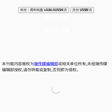
年付・周年特惠
US$6.5
US$4
/月
月付
US$8
/月
立即解锁全文
已是会员？
登录
本刊载内容版权为
端传媒编辑部
或相关单位所有,未经端传媒
编辑部授权,请勿转载或复制,否则即为侵权。