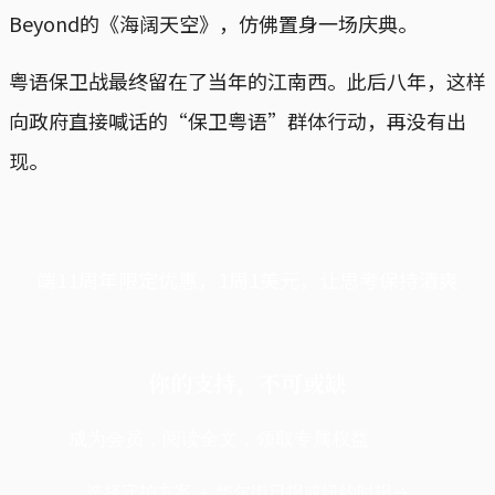
Beyond的《海阔天空》，仿佛置身一场庆典。
粤语保卫战最终留在了当年的江南西。此后八年，这样
向政府直接喊话的“保卫粤语”群体行动，再没有出
现。
端11周年限定优惠，1周1美元，让思考保持清爽
你的支持，不可或缺
成为会员，阅读全文，领取专属权益
选择守护方案 + 华尔街日报或纽约时报