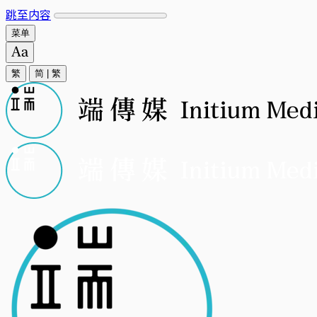
跳至内容
菜单
繁
简
|
繁