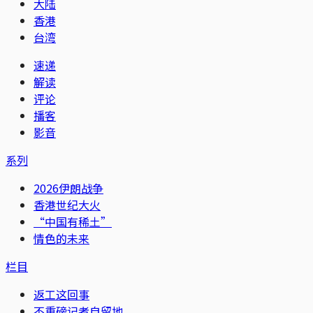
大陆
香港
台湾
速递
解读
评论
播客
影音
系列
2026伊朗战争
香港世纪大火
“中国有稀土”
情色的未来
栏目
返工这回事
不重磅记者自留地