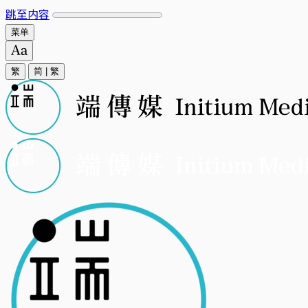
跳至内容
菜单
繁
简
|
繁