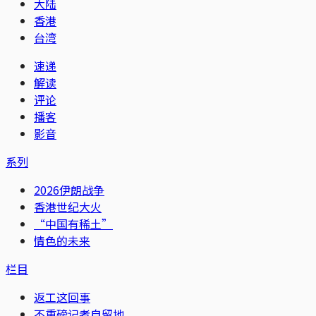
大陆
香港
台湾
速递
解读
评论
播客
影音
系列
2026伊朗战争
香港世纪大火
“中国有稀土”
情色的未来
栏目
返工这回事
不重磅记者自留地