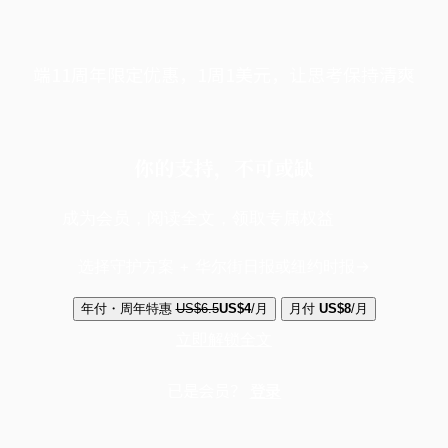
端11周年限定优惠，1周1美元，让思考保持清爽
你的支持，不可或缺
成为会员，阅读全文，领取专属权益
选择守护方案 + 华尔街日报或纽约时报
年付・周年特惠
US$6.5
US$4
/月
月付
US$8
/月
立即解锁全文
已是会员？
登录