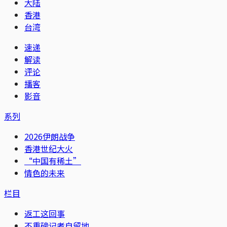
大陆
香港
台湾
速递
解读
评论
播客
影音
系列
2026伊朗战争
香港世纪大火
“中国有稀土”
情色的未来
栏目
返工这回事
不重磅记者自留地