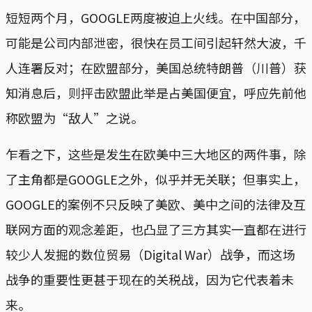
短短两个月，GOOGLE两度被迫上火线。在中国部分，
可能是公司内部泄密，很快在员工间引起轩然大波，千
人连署反对；在欧盟部分，美国总统特朗普（川普）获
知消息后，则抨击欧盟此举是占美国便宜，呼应先前他
称欧盟为“敌人”之说。
乍看之下，这些是发生在欧美中三大地区的两件事，除
了主角都是GOOGLE之外，似乎并无关联；但事实上，
GOOGLE的案例不只反映了美欧、美中之间的法律及互
联网方面的观念差距，也凸显了三方其实一直都在进行
较少人发掘的数位贸易（Digital War）战争，而这场
战争的重要性更甚于现在的关税战，因为它代表着未
来。