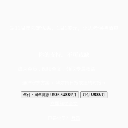
端11周年限定优惠，1周1美元，让思考保持清爽
你的支持，不可或缺
成为会员，阅读全文，领取专属权益
选择守护方案 + 华尔街日报或纽约时报
年付・周年特惠
US$6.5
US$4
/月
月付
US$8
/月
立即解锁全文
已是会员？
登录