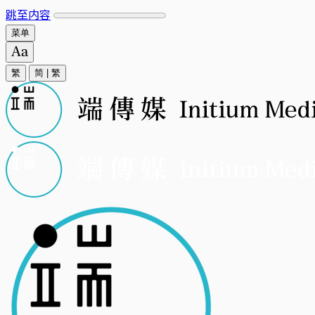
跳至内容
菜单
繁
简
|
繁