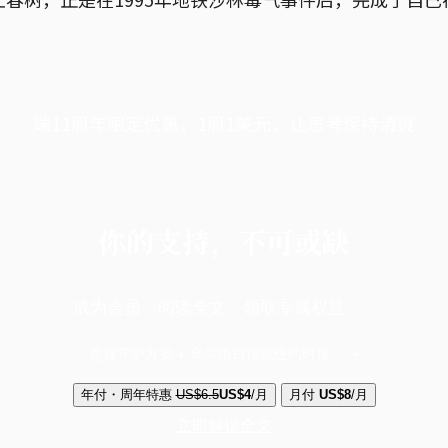
端11周年限定优惠，1周1美元，让思考保持清爽
你的支持，不可或缺
成为会员，阅读全文，领取专属权益
选择守护方案 + 华尔街日报或纽约时报
年付・周年特惠
US$6.5
US$4
/月
月付
US$8
/月
立即解锁全文