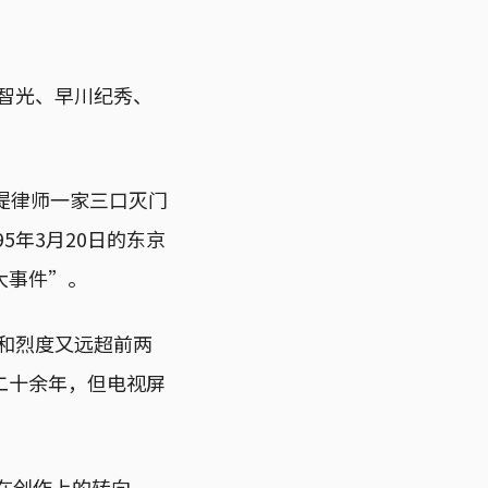
实智光、早川纪秀、
本堤律师一家三口灭门
95年3月20日的东京
大事件”。
模和烈度又远超前两
二十余年，但电视屏
在创作上的转向。