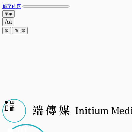
跳至内容
菜单
繁
简
|
繁