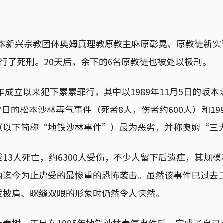
，日本新兴宗教团体奥姆真理教原教主麻原彰晃、原教徒新
行了死刑。20天后，余下的6名原教徒也被处以极刑。
4年成立以来犯下累累罪行，其中以1989年11月5日的坂
27日的松本沙林毒气事件（死者8人，伤者约600人）和19
（以下简称“地铁沙林事件”）最为恶劣，并称奥姆“三
13人死亡，约6300人受伤，不少人留下后遗症，其规
内迄今为止遭受的最惨重的恐怖袭击。虽然该事件已过去
发披肩、眯缝双眼的形象时仍然令人悚然。
春树，正是在1995年地铁沙林毒气事件后，完成了自己