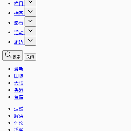
栏目
播客
影音
活动
周边
搜索
关闭
最新
国际
大陆
香港
台湾
速递
解读
评论
播客