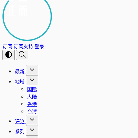
订阅
订阅支持
登录
最新
地域
国际
大陆
香港
台湾
评论
系列