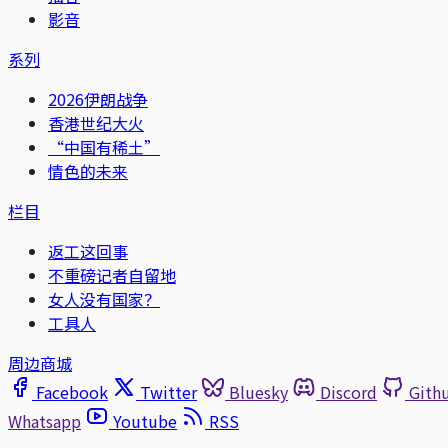
影音
系列
2026伊朗战争
香港世纪大火
“中国有稀土”
情色的未来
栏目
返工这回事
不重磅记者自留地
女人没有国家？
工具人
周边商城
Facebook
Twitter
Bluesky
Discord
Gith
Whatsapp
Youtube
RSS