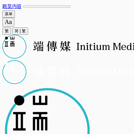
跳至内容
菜单
繁
简
|
繁