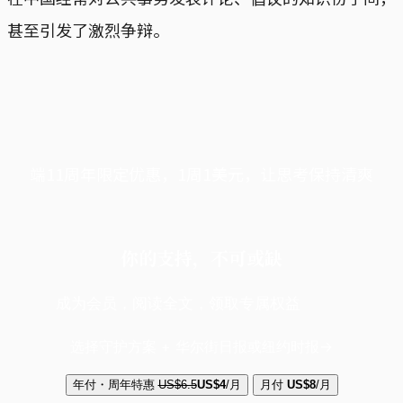
甚至引发了激烈争辩。
端11周年限定优惠，1周1美元，让思考保持清爽
你的支持，不可或缺
成为会员，阅读全文，领取专属权益
选择守护方案 + 华尔街日报或纽约时报
年付・周年特惠
US$6.5
US$4
/月
月付
US$8
/月