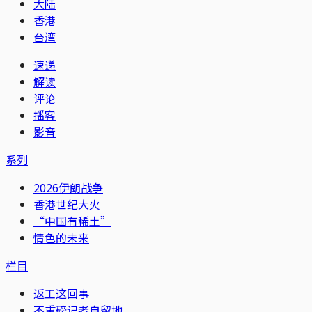
大陆
香港
台湾
速递
解读
评论
播客
影音
系列
2026伊朗战争
香港世纪大火
“中国有稀土”
情色的未来
栏目
返工这回事
不重磅记者自留地