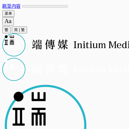
跳至内容
菜单
繁
简
|
繁