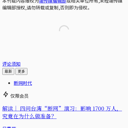
本刊载内容版权为
端传媒编辑部
或相关单位所有,未经端传媒
编辑部授权,请勿转载或复制,否则即为侵权。
评论须知
最新
更多
断网时代
仅限会员
解读｜
四问台湾“断网”演习：影响 1700 万人，
究竟在为什么做准备？