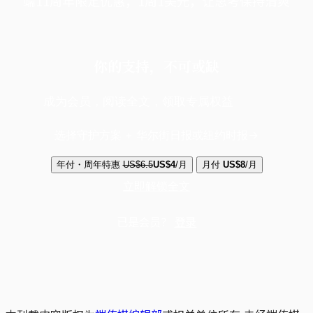
端11周年限定优惠，1周1美元，让思考保持清爽
你的支持，不可或缺
成为会员，阅读全文，领取专属权益
选择守护方案 + 华尔街日报或纽约时报
年付・周年特惠
US$6.5
US$4
/月
月付
US$8
/月
立即解锁全文
已是会员？
登录