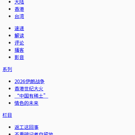
大陆
香港
台湾
速递
解读
评论
播客
影音
系列
2026伊朗战争
香港世纪大火
“中国有稀土”
情色的未来
栏目
返工这回事
不重磅记者自留地