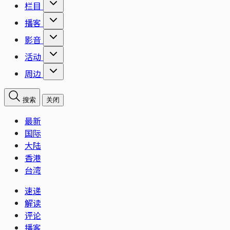
栏目
播客
影音
活动
周边
搜索
关闭
最新
国际
大陆
香港
台湾
速递
解读
评论
播客