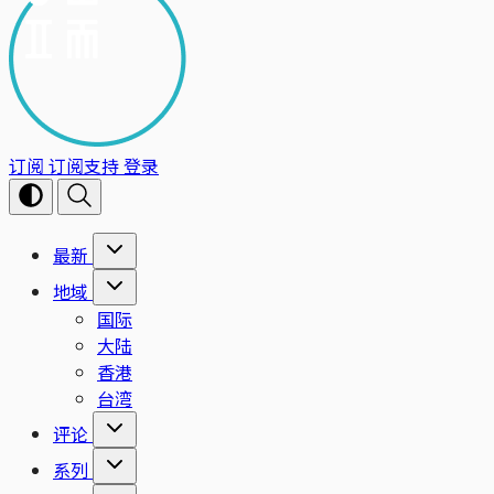
订阅
订阅支持
登录
最新
地域
国际
大陆
香港
台湾
评论
系列