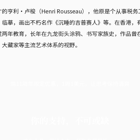
亨利·卢梭（Henri Rousseau），他原是个从事
、临摹，画出不朽名作《沉睡的吉普赛人》等。在香港，
过两年教育，长年在九龙街头涂鸦、书写家族史，作品曾
、大藏家等主流艺术体系的视野。
端11周年限定优惠，1周1美元，让思考保持清爽
你的支持，不可或缺