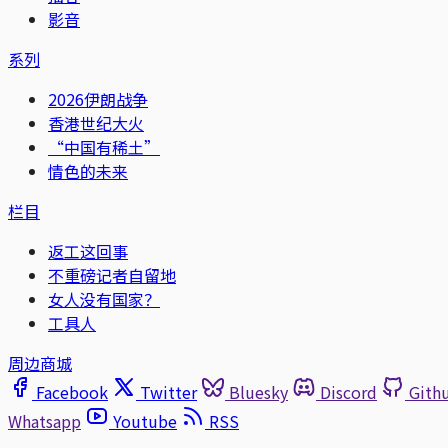
影音
系列
2026伊朗战争
香港世纪大火
“中国有稀土”
情色的未来
栏目
返工这回事
不重磅记者自留地
女人没有国家？
工具人
周边商城
Facebook
Twitter
Bluesky
Discord
Gith
Whatsapp
Youtube
RSS