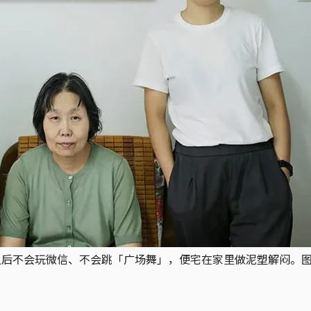
之后不会玩微信、不会跳「广场舞」，便宅在家里做泥塑解闷。