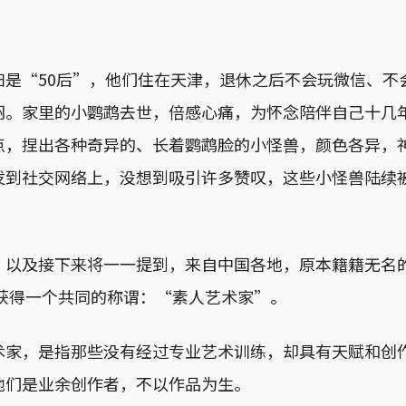
妇是“50后”，他们住在天津，退休之后不会玩微信、不
闷。家里的小鹦鹉去世，倍感心痛，为怀念陪伴自己十几
点，捏出各种奇异的、长着鹦鹉脸的小怪兽，颜色各异，
发到社交网络上，没想到吸引许多赞叹，这些小怪兽陆续
，以及接下来将一一提到，来自中国各地，原本籍籍无名
而获得一个共同的称谓：“素人艺术家”。
术家，是指那些没有经过专业艺术训练，却具有天赋和创
他们是业余创作者，不以作品为生。