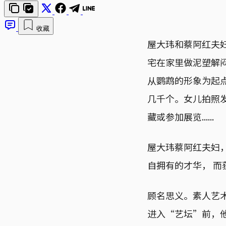
收藏
屋大玮和蔡阿红夫
宅在家里做泥塑解
从鹦鹉的形象为起
几千个。女儿拍照
藏或参加展览......
屋大玮蔡阿红夫妇
自拥有的才华， 
顾名思义。素人艺
进入“艺坛”前，