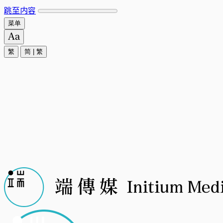
跳至内容
菜单
繁
简
|
繁