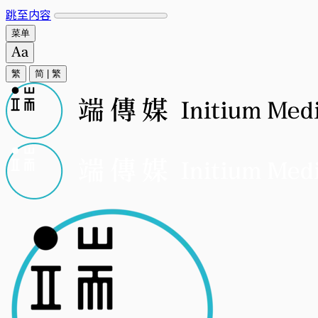
跳至内容
菜单
繁
简
|
繁