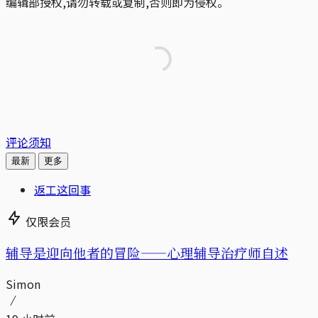
编辑部授权,请勿转载或复制,否则即为侵权。
评论须知
最新
更多
返工这回事
仅限会员
辅导是迎向他者的冒险——心理辅导治疗师自述
Simon