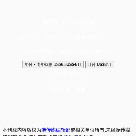
你的支持，不可或缺
成为会员，阅读全文，领取专属权益
选择守护方案 + 华尔街日报或纽约时报
年付・周年特惠
US$6.5
US$4
/月
月付
US$8
/月
立即解锁全文
已是会员？
登录
本刊载内容版权为
端传媒编辑部
或相关单位所有,未经端传媒