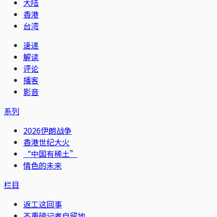
大陆
香港
台湾
速递
解读
评论
播客
影音
系列
2026伊朗战争
香港世纪大火
“中国有稀土”
情色的未来
栏目
返工这回事
不重磅记者自留地