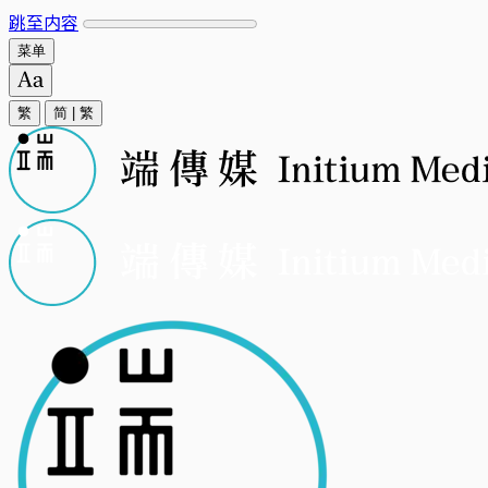
跳至内容
菜单
繁
简
|
繁