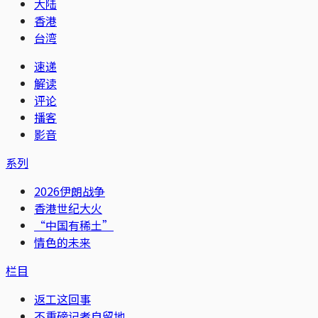
大陆
香港
台湾
速递
解读
评论
播客
影音
系列
2026伊朗战争
香港世纪大火
“中国有稀土”
情色的未来
栏目
返工这回事
不重磅记者自留地