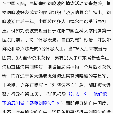
在中国大陆，民间举办刘晓波的悼念活动向来危险，根
据刘晓波好友成立的民间组织“晓波助澜会”指出，刘
晓波逝世后一年，中国境内多人因悼念而遭受当局打
压，例如刘晓波去世当日于沈阳中国医科大学附属第一
医院门前，手持“悼念晓波，自由刘霞”标语，并携带
鲜花和燃点烛光的9名悼念人士，当中6人后来被当局
囚禁，3人至今仍未获释；另有13人于广东省新会崖山
海边直播海祭刘晓波，则被当局羁押约一个月后才获保
释；而在辽宁省大连老虎滩海边祭奠刘晓波的姜建军、
王承刚，亦在石墙写上“刘晓波不亡”后，随即被大连
警方行政拘留10天。（详见报导
《过去一年，他们犯
下的罪叫做“祭奠刘晓波”》
）而即便身处自由国度，
也不一定有悼念的自由。诺贝尔和平奖得主刘晓波的遣