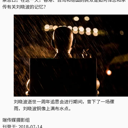
传有关刘晓波的记忆？
刘晓波逝世一周年追思会进行期间，曾下了一场骤
雨，刘晓波铜像上满布水点。
端传媒摄影组
刊登于:
2018-07-14