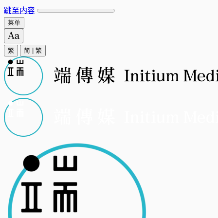
跳至内容
菜单
繁
简
|
繁