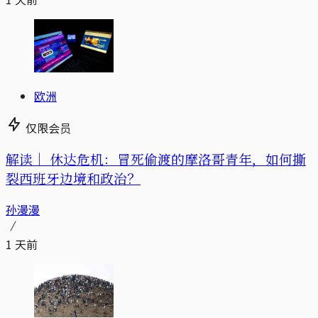
欧洲
仅限会员
解读｜
休达危机：冒死偷渡的摩洛哥青年，如何撕
裂西班牙边境和政治？
孙漫漫
1 天前