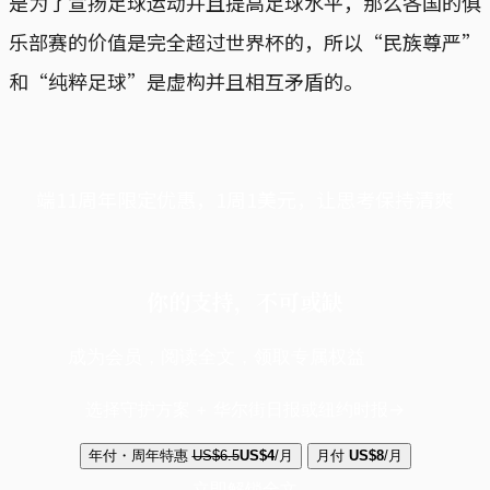
是为了宣扬足球运动并且提高足球水平，那么各国的俱
乐部赛的价值是完全超过世界杯的，所以“民族尊严”
和“纯粹足球”是虚构并且相互矛盾的。
端11周年限定优惠，1周1美元，让思考保持清爽
你的支持，不可或缺
成为会员，阅读全文，领取专属权益
选择守护方案 + 华尔街日报或纽约时报
年付・周年特惠
US$6.5
US$4
/月
月付
US$8
/月
立即解锁全文