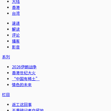
大陆
香港
台湾
速递
解读
评论
播客
影音
系列
2026伊朗战争
香港世纪大火
“中国有稀土”
情色的未来
栏目
返工这回事
不重磅记者自留地