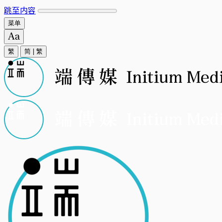
跳至内容
菜单
繁
简
|
繁