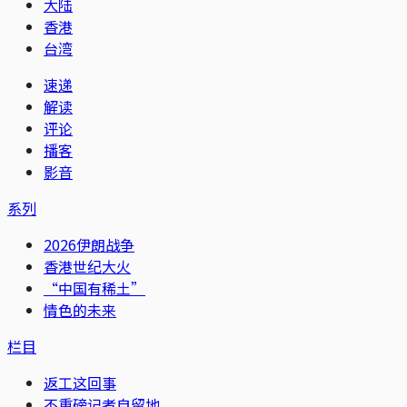
大陆
香港
台湾
速递
解读
评论
播客
影音
系列
2026伊朗战争
香港世纪大火
“中国有稀土”
情色的未来
栏目
返工这回事
不重磅记者自留地