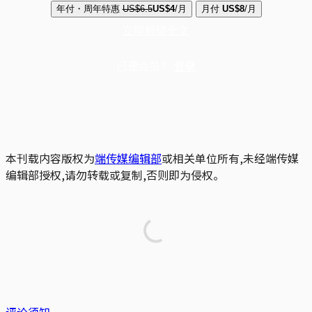
年付・周年特惠
US$6.5
US$4
/月
月付
US$8
/月
立即解锁全文
已是会员？
登录
本刊载内容版权为
端传媒编辑部
或相关单位所有,未经端传媒
编辑部授权,请勿转载或复制,否则即为侵权。
评论须知