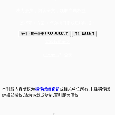
成为会员，阅读全文，领取专属权益
选择守护方案 + 华尔街日报或纽约时报
年付・周年特惠
US$6.5
US$4
/月
月付
US$8
/月
立即解锁全文
已是会员？
登录
本刊载内容版权为
端传媒编辑部
或相关单位所有,未经端传媒
编辑部授权,请勿转载或复制,否则即为侵权。