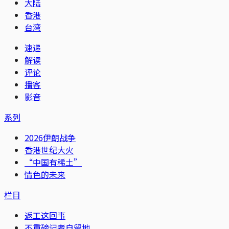
大陆
香港
台湾
速递
解读
评论
播客
影音
系列
2026伊朗战争
香港世纪大火
“中国有稀土”
情色的未来
栏目
返工这回事
不重磅记者自留地