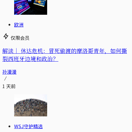
欧洲
仅限会员
解读｜
休达危机：冒死偷渡的摩洛哥青年，如何撕
裂西班牙边境和政治？
孙漫漫
1 天前
WSJ守护精选