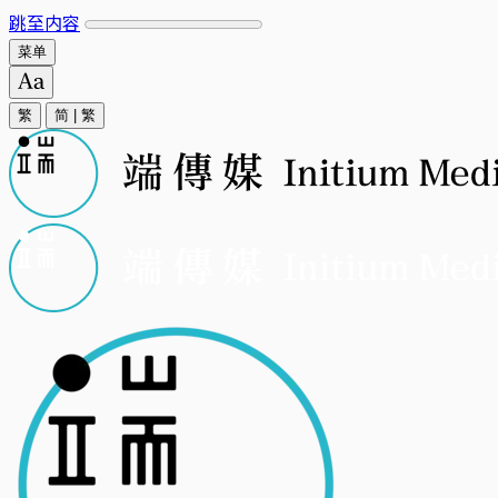
跳至内容
菜单
繁
简
|
繁