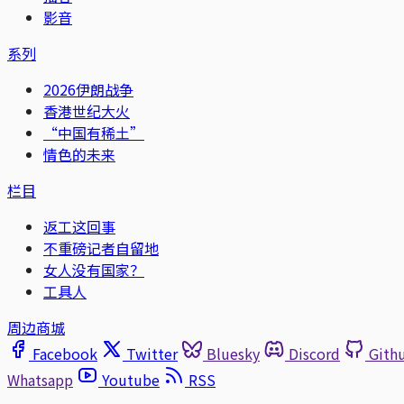
影音
系列
2026伊朗战争
香港世纪大火
“中国有稀土”
情色的未来
栏目
返工这回事
不重磅记者自留地
女人没有国家？
工具人
周边商城
Facebook
Twitter
Bluesky
Discord
Gith
Whatsapp
Youtube
RSS