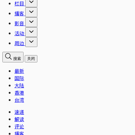
栏目
播客
影音
活动
周边
搜索
关闭
最新
国际
大陆
香港
台湾
速递
解读
评论
播客