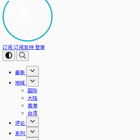
订阅
订阅支持
登录
最新
地域
国际
大陆
香港
台湾
评论
系列