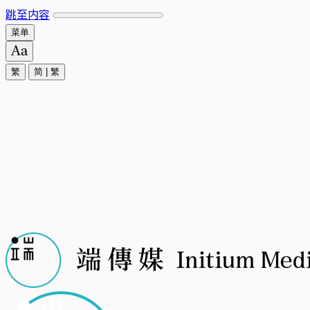
跳至内容
菜单
繁
简
|
繁