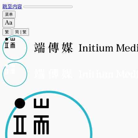
跳至内容
菜单
繁
简
|
繁