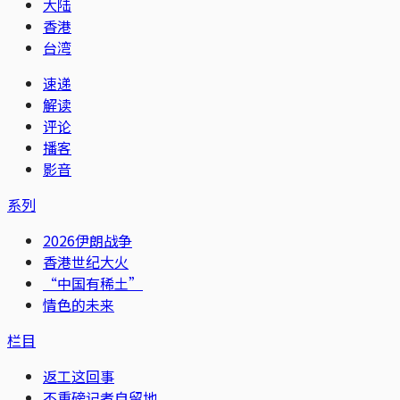
大陆
香港
台湾
速递
解读
评论
播客
影音
系列
2026伊朗战争
香港世纪大火
“中国有稀土”
情色的未来
栏目
返工这回事
不重磅记者自留地