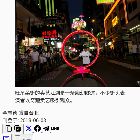
旺角菜街的卖艺江湖是一条魔幻隧道，不少街头表
演者以奇趣卖艺吸引观众。
李志德 发自台北
刊登于:
2018-06-03