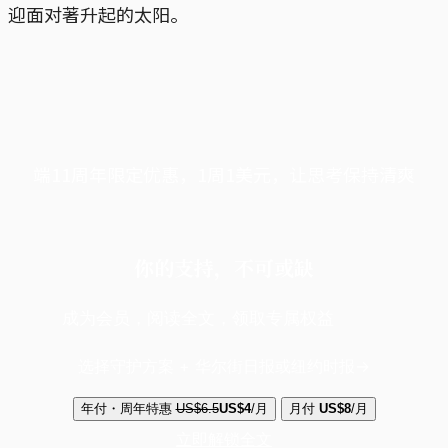
迎面对著升起的太阳。
端11周年限定优惠，1周1美元，让思考保持清爽
你的支持，不可或缺
成为会员，阅读全文，领取专属权益
选择守护方案 + 华尔街日报或纽约时报
年付・周年特惠
US$6.5
US$4
/月
月付
US$8
/月
立即解锁全文