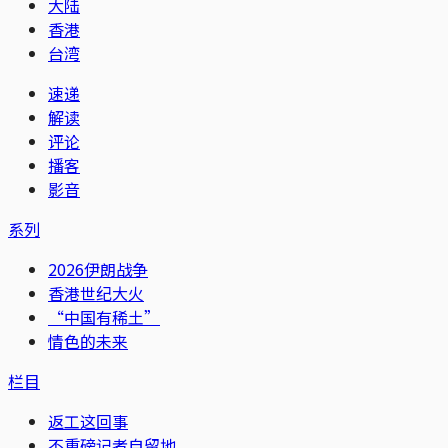
大陆
香港
台湾
速递
解读
评论
播客
影音
系列
2026伊朗战争
香港世纪大火
“中国有稀土”
情色的未来
栏目
返工这回事
不重磅记者自留地