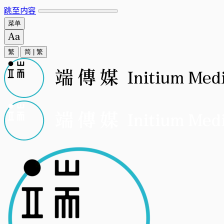
跳至内容
菜单
繁
简
|
繁