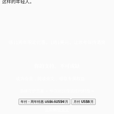
这样的年轻人。
端11周年限定优惠，1周1美元，让思考保持清爽
你的支持，不可或缺
成为会员，阅读全文，领取专属权益
选择守护方案 + 华尔街日报或纽约时报
年付・周年特惠
US$6.5
US$4
/月
月付
US$8
/月
立即解锁全文