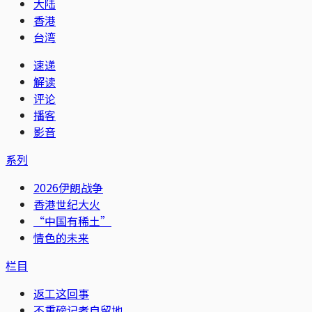
大陆
香港
台湾
速递
解读
评论
播客
影音
系列
2026伊朗战争
香港世纪大火
“中国有稀土”
情色的未来
栏目
返工这回事
不重磅记者自留地