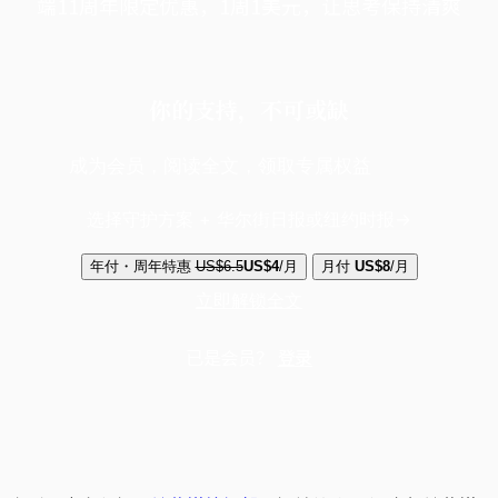
端11周年限定优惠，1周1美元，让思考保持清爽
你的支持，不可或缺
成为会员，阅读全文，领取专属权益
选择守护方案 + 华尔街日报或纽约时报
年付・周年特惠
US$6.5
US$4
/月
月付
US$8
/月
立即解锁全文
已是会员？
登录