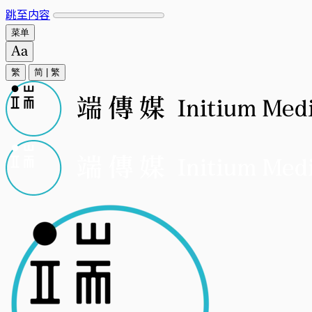
跳至内容
菜单
繁
简
|
繁