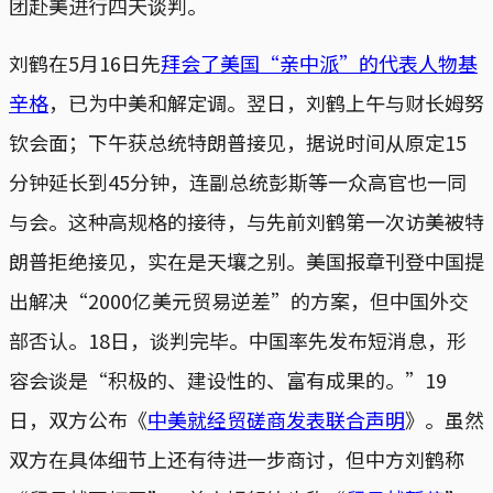
团赴美进行四天谈判。
刘鹤在5月16日先
拜会了美国“亲中派”的代表人物基
辛格
，已为中美和解定调。翌日，刘鹤上午与财长姆努
钦会面；下午获总统特朗普接见，据说时间从原定15
分钟延长到45分钟，连副总统彭斯等一众高官也一同
与会。这种高规格的接待，与先前刘鹤第一次访美被特
朗普拒绝接见，实在是天壤之别。美国报章刊登中国提
出解决“2000亿美元贸易逆差”的方案，但中国外交
部否认。18日，谈判完毕。中国率先发布短消息，形
容会谈是“积极的、建设性的、富有成果的。”19
日，双方公布《
中美就经贸磋商发表联合声明
》。虽然
双方在具体细节上还有待进一步商讨，但中方刘鹤称